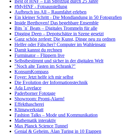
Best of HNF – Ein Streifzug durch 25 Jahre
#MyHNF - Fotoausstellung
Aufbruch ins All – Raumfahrt erleben
Ein kleiner Schritt - Die Mondlandung in 50 Fotografien
Inside Beethoven! Das begehbare Ensemble
Bits ´n´ Beats – Digitales Trommeln für alle
Digging Deep – Depotschätze in Szene gesetzt
Ganz schön zerlegt: Die Kunst, Dinge neu zu ordnen
Helfer oder Fälscher? Computer im Wahleinsatz
Damit kannst du rechnen
Furminator – Flippern live
Selbstbestimmt und sicher in der digitalen Welt
"Noch alte Tasten im Schrank?"
KonsumKompass
Foyer: Jetzt helfe ich mir selbst
Die Evolution der Informationstechnik
Ada Lovelace
Paderborner Fototage
Showroom: Promi-Alarm!
Effekthascherei
Klimawerkstatt
Fashion Talks – Mode und Kommunikation
Mathematik interaktiv
Max Planck Science Tunnel
Genial & Geheim. Alan Turing in 10 Etappen