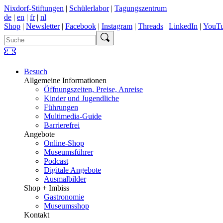
Nixdorf-Stiftungen
|
Schülerlabor
|
Tagungszentrum
de
|
en
|
fr
|
nl
Shop
|
Newsletter
|
Facebook
|
Instagram
|
Threads
|
LinkedIn
|
YouT
Besuch
Allgemeine Informationen
Öffnungszeiten, Preise, Anreise
Kinder und Jugendliche
Führungen
Multimedia-Guide
Barrierefrei
Angebote
Online-Shop
Museumsführer
Podcast
Digitale Angebote
Ausmalbilder
Shop + Imbiss
Gastronomie
Museumsshop
Kontakt