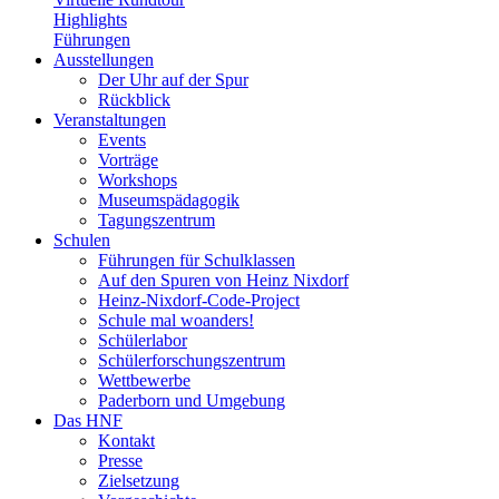
Highlights
Führungen
Ausstellungen
Der Uhr auf der Spur
Rückblick
Veranstaltungen
Events
Vorträge
Workshops
Museumspädagogik
Tagungszentrum
Schulen
Führungen für Schulklassen
Auf den Spuren von Heinz Nixdorf
Heinz-Nixdorf-Code-Project
Schule mal woanders!
Schülerlabor
Schülerforschungszentrum
Wettbewerbe
Paderborn und Umgebung
Das HNF
Kontakt
Presse
Zielsetzung