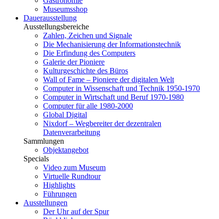
Gastronomie
Museumsshop
Dauerausstellung
Ausstellungsbereiche
Zahlen, Zeichen und Signale
Die Mechanisierung der Informationstechnik
Die Erfindung des Computers
Galerie der Pioniere
Kulturgeschichte des Büros
Wall of Fame – Pioniere der digitalen Welt
Computer in Wissenschaft und Technik 1950-1970
Computer in Wirtschaft und Beruf 1970-1980
Computer für alle 1980-2000
Global Digital
Nixdorf – Wegbereiter der dezentralen
Datenverarbeitung
Sammlungen
Objektangebot
Specials
Video zum Museum
Virtuelle Rundtour
Highlights
Führungen
Ausstellungen
Der Uhr auf der Spur