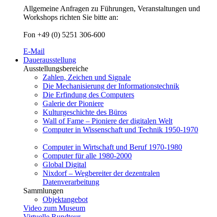
Allgemeine Anfragen zu Führungen, Veranstaltungen und
Workshops richten Sie bitte an:
Fon +49 (0) 5251 306-600
E-Mail
Dauerausstellung
Ausstellungsbereiche
Zahlen, Zeichen und Signale
Die Mechanisierung der Informationstechnik
Die Erfindung des Computers
Galerie der Pioniere
Kulturgeschichte des Büros
Wall of Fame – Pioniere der digitalen Welt
Computer in Wissenschaft und Technik 1950-1970
Computer in Wirtschaft und Beruf 1970-1980
Computer für alle 1980-2000
Global Digital
Nixdorf – Wegbereiter der dezentralen
Datenverarbeitung
Sammlungen
Objektangebot
Video zum Museum
Virtuelle Rundtour