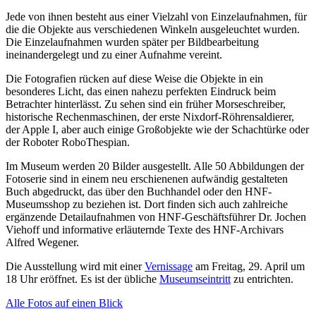
Jede von ihnen besteht aus einer Vielzahl von Einzelaufnahmen, für
die die Objekte aus verschiedenen Winkeln ausgeleuchtet wurden.
Die Einzelaufnahmen wurden später per Bildbearbeitung
ineinandergelegt und zu einer Aufnahme vereint.
Die Fotografien rücken auf diese Weise die Objekte in ein
besonderes Licht, das einen nahezu perfekten Eindruck beim
Betrachter hinterlässt. Zu sehen sind ein früher Morseschreiber,
historische Rechenmaschinen, der erste Nixdorf-Röhrensaldierer,
der Apple I, aber auch einige Großobjekte wie der Schachtürke oder
der Roboter RoboThespian.
Im Museum werden 20 Bilder ausgestellt. Alle 50 Abbildungen der
Fotoserie sind in einem neu erschienenen aufwändig gestalteten
Buch abgedruckt, das über den Buchhandel oder den HNF-
Museumsshop zu beziehen ist. Dort finden sich auch zahlreiche
ergänzende Detailaufnahmen von HNF-Geschäftsführer Dr. Jochen
Viehoff und informative erläuternde Texte des HNF-Archivars
Alfred Wegener.
Die Ausstellung wird mit einer
Vernissage
am Freitag, 29. April um
18 Uhr eröffnet. Es ist der übliche
Museumseintritt
zu entrichten.
Alle Fotos auf einen Blick