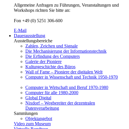
Allgemeine Anfragen zu Führungen, Veranstaltungen und
Workshops richten Sie bitte an:
Fon +49 (0) 5251 306-600
E-Mail
Dauerausstellung
Ausstellungsbereiche
Zahlen, Zeichen und Signale
Die Mechanisierung der Informationstechnik
Die Erfindung des Computers
Galerie der Pioniere
Kulturgeschichte des Büros
Wall of Fame – Pioniere der digitalen Welt
Computer in Wissenschaft und Technik 1950-1970
Computer in Wirtschaft und Beruf 1970-1980
Computer für alle 1980-2000
Global Digital
Nixdorf – Wegbereiter der dezentralen
Datenverarbeitung
Sammlungen
Objektangebot
Video zum Museum
Virtuelle Rundtour