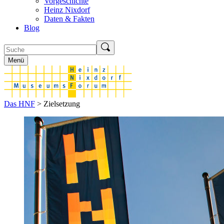
Vorgeschichte
Heinz Nixdorf
Daten & Fakten
Blog
Menü
Das HNF
> Zielsetzung