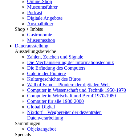
Online-Shop
Museumsführer
Podcast
Digitale Angebote
Ausmalbilder
Shop + Imbiss
Gastronomie
Museumsshop
Dauerausstellung
Ausstellungsbereiche
Zahlen, Zeichen und Signale
Die Mechanisierung der Informationstechnik
Die Erfindung des Computers
Galerie der Pioniere
Kulturgeschichte des Büros
Wall of Fame – Pioniere der digitalen Welt
Computer in Wissenschaft und Technik 1950-1970
Computer in Wirtschaft und Beruf 1970-1980
Computer für alle 1980-2000
Global Digital
Nixdorf – Wegbereiter der dezentralen
Datenverarbeitung
Sammlungen
Objektangebot
Specials