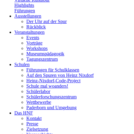
Highlights
Führungen
Ausstellungen
Der Uhr auf der Spur
Rückblick
Veranstaltungen
Events
Vorträge
Workshops
Museumspädagogik
Tagungszentrum
Schulen
Führungen für Schulklassen
Auf den Spuren von Heinz Nixdorf
Heinz-Nixdorf-Code-Project
Schule mal woanders!
Schülerlabor
Schülerforschungszentrum
Wettbewerbe
Paderborn und Umgebung
Das HNF
Kontakt
Presse
Zielsetzung