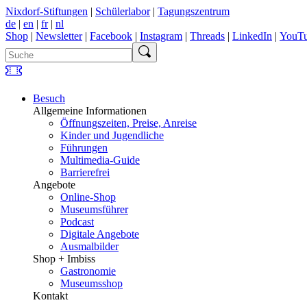
Nixdorf-Stiftungen
|
Schülerlabor
|
Tagungszentrum
de
|
en
|
fr
|
nl
Shop
|
Newsletter
|
Facebook
|
Instagram
|
Threads
|
LinkedIn
|
YouT
Besuch
Allgemeine Informationen
Öffnungszeiten, Preise, Anreise
Kinder und Jugendliche
Führungen
Multimedia-Guide
Barrierefrei
Angebote
Online-Shop
Museumsführer
Podcast
Digitale Angebote
Ausmalbilder
Shop + Imbiss
Gastronomie
Museumsshop
Kontakt