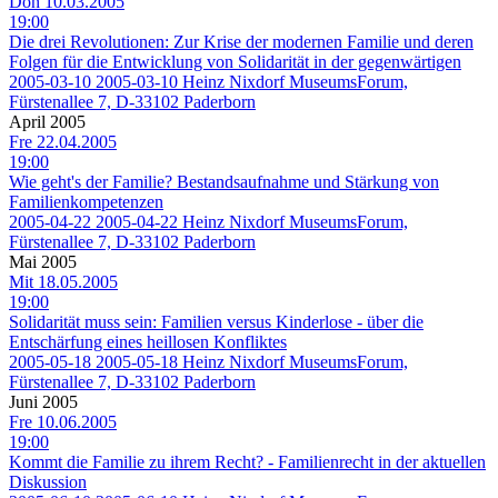
Don 10.03.2005
19:00
Die drei Revolutionen: Zur Krise der modernen Familie und deren
Folgen für die Entwicklung von Solidarität in der gegenwärtigen
2005-03-10
2005-03-10
Heinz Nixdorf MuseumsForum,
Fürstenallee 7, D-33102 Paderborn
April 2005
Fre 22.04.2005
19:00
Wie geht's der Familie? Bestandsaufnahme und Stärkung von
Familienkompetenzen
2005-04-22
2005-04-22
Heinz Nixdorf MuseumsForum,
Fürstenallee 7, D-33102 Paderborn
Mai 2005
Mit 18.05.2005
19:00
Solidarität muss sein: Familien versus Kinderlose - über die
Entschärfung eines heillosen Konfliktes
2005-05-18
2005-05-18
Heinz Nixdorf MuseumsForum,
Fürstenallee 7, D-33102 Paderborn
Juni 2005
Fre 10.06.2005
19:00
Kommt die Familie zu ihrem Recht? - Familienrecht in der aktuellen
Diskussion