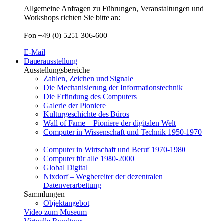
Allgemeine Anfragen zu Führungen, Veranstaltungen und
Workshops richten Sie bitte an:
Fon +49 (0) 5251 306-600
E-Mail
Dauerausstellung
Ausstellungsbereiche
Zahlen, Zeichen und Signale
Die Mechanisierung der Informationstechnik
Die Erfindung des Computers
Galerie der Pioniere
Kulturgeschichte des Büros
Wall of Fame – Pioniere der digitalen Welt
Computer in Wissenschaft und Technik 1950-1970
Computer in Wirtschaft und Beruf 1970-1980
Computer für alle 1980-2000
Global Digital
Nixdorf – Wegbereiter der dezentralen
Datenverarbeitung
Sammlungen
Objektangebot
Video zum Museum
Virtuelle Rundtour