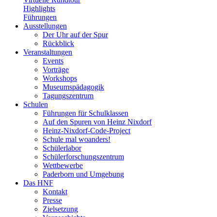
Highlights
Führungen
Ausstellungen
Der Uhr auf der Spur
Rückblick
Veranstaltungen
Events
Vorträge
Workshops
Museumspädagogik
Tagungszentrum
Schulen
Führungen für Schulklassen
Auf den Spuren von Heinz Nixdorf
Heinz-Nixdorf-Code-Project
Schule mal woanders!
Schülerlabor
Schülerforschungszentrum
Wettbewerbe
Paderborn und Umgebung
Das HNF
Kontakt
Presse
Zielsetzung