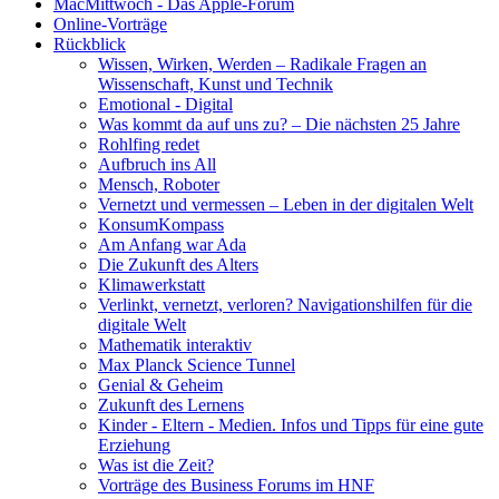
MacMittwoch - Das Apple-Forum
Online-Vorträge
Rückblick
Wissen, Wirken, Werden – Radikale Fragen an
Wissenschaft, Kunst und Technik
Emotional - Digital
Was kommt da auf uns zu? – Die nächsten 25 Jahre
Rohlfing redet
Aufbruch ins All
Mensch, Roboter
Vernetzt und vermessen – Leben in der digitalen Welt
KonsumKompass
Am Anfang war Ada
Die Zukunft des Alters
Klimawerkstatt
Verlinkt, vernetzt, verloren? Navigationshilfen für die
digitale Welt
Mathematik interaktiv
Max Planck Science Tunnel
Genial & Geheim
Zukunft des Lernens
Kinder - Eltern - Medien. Infos und Tipps für eine gute
Erziehung
Was ist die Zeit?
Vorträge des Business Forums im HNF