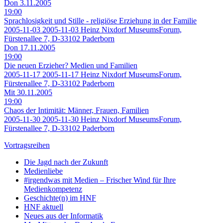
Don 3.11.2005
19:00
Sprachlosigkeit und Stille - religiöse Erziehung in der Familie
2005-11-03
2005-11-03
Heinz Nixdorf MuseumsForum,
Fürstenallee 7, D-33102 Paderborn
Don 17.11.2005
19:00
Die neuen Erzieher? Medien und Familien
2005-11-17
2005-11-17
Heinz Nixdorf MuseumsForum,
Fürstenallee 7, D-33102 Paderborn
Mit 30.11.2005
19:00
Chaos der Intimität: Männer, Frauen, Familien
2005-11-30
2005-11-30
Heinz Nixdorf MuseumsForum,
Fürstenallee 7, D-33102 Paderborn
Vortragsreihen
Die Jagd nach der Zukunft
Medienliebe
#irgendwas mit Medien – Frischer Wind für Ihre
Medienkompetenz
Geschichte(n) im HNF
HNF aktuell
Neues aus der Informatik