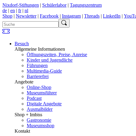
Nixdorf-Stiftungen
|
Schülerlabor
|
Tagungszentrum
de
|
en
|
fr
|
nl
Shop
|
Newsletter
|
Facebook
|
Instagram
|
Threads
|
LinkedIn
|
YouT
Besuch
Allgemeine Informationen
Öffnungszeiten, Preise, Anreise
Kinder und Jugendliche
Führungen
Multimedia-Guide
Barrierefrei
Angebote
Online-Shop
Museumsführer
Podcast
Digitale Angebote
Ausmalbilder
Shop + Imbiss
Gastronomie
Museumsshop
Kontakt