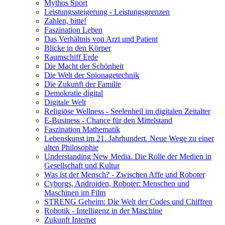
Mythos Sport
Leistungssteigerung - Leistungsgrenzen
Zahlen, bitte!
Faszination Leben
Das Verhältnis von Arzt und Patient
Blicke in den Körper
Raumschiff Erde
Die Macht der Schönheit
Die Welt der Spionagetechnik
Die Zukunft der Familie
Demokratie digital
Digitale Welt
Religiöse Wellness - Seelenheil im digitalen Zeitalter
E-Business - Chance für den Mittelstand
Faszination Mathematik
Lebenskunst im 21. Jahrhundert. Neue Wege zu einer
alten Philosophie
Understanding New Media. Die Rolle der Medien in
Gesellschaft und Kultur
Was ist der Mensch? - Zwischen Affe und Roboter
Cyborgs, Androiden, Roboter: Menschen und
Maschinen im Film
STRENG Geheim: Die Welt der Codes und Chiffren
Robotik - Intelligenz in der Maschine
Zukunft Internet