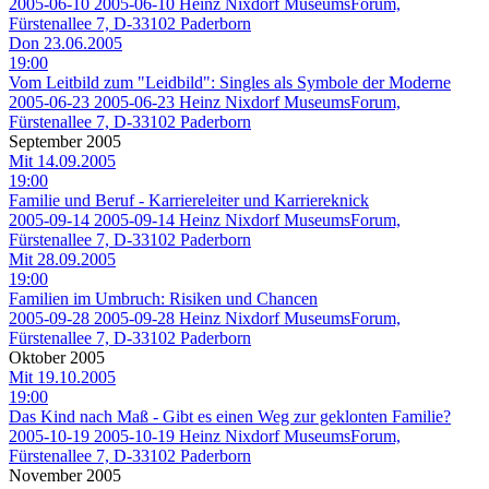
2005-06-10
2005-06-10
Heinz Nixdorf MuseumsForum,
Fürstenallee 7, D-33102 Paderborn
Don 23.06.2005
19:00
Vom Leitbild zum "Leidbild": Singles als Symbole der Moderne
2005-06-23
2005-06-23
Heinz Nixdorf MuseumsForum,
Fürstenallee 7, D-33102 Paderborn
September 2005
Mit 14.09.2005
19:00
Familie und Beruf - Karriereleiter und Karriereknick
2005-09-14
2005-09-14
Heinz Nixdorf MuseumsForum,
Fürstenallee 7, D-33102 Paderborn
Mit 28.09.2005
19:00
Familien im Umbruch: Risiken und Chancen
2005-09-28
2005-09-28
Heinz Nixdorf MuseumsForum,
Fürstenallee 7, D-33102 Paderborn
Oktober 2005
Mit 19.10.2005
19:00
Das Kind nach Maß - Gibt es einen Weg zur geklonten Familie?
2005-10-19
2005-10-19
Heinz Nixdorf MuseumsForum,
Fürstenallee 7, D-33102 Paderborn
November 2005