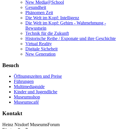
New Media@School
Gesundheit
Phänomen Zeit
Die Welt im Kopf: Intelligenz
Die Welt im Kopf: Gehirn - Wahrnehmung -
Bewustsein
Technik für die Zukunft
Historische Reihe / Exponate und ihre Geschichte
Virtual Reality
Digitale Sicheheit
New Generation
Besuch
Öffnungszeiten und Preise
Führungen
Multimediaguide
Kinder und Jugendliche
Museumsshop
Museumscafé
Kontakt
Heinz Nixdorf MuseumsForum