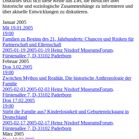
Diskurses setzt sich diese Reihe das Ziel, die Besucher über
historische und soziologische Zusammenhänge zu informieren und
über aktuelle Entwicklungen zu diskutieren.
Januar 2005
Mit 19.01.2005
19:00
Familien zu Beginn des 21. Jahrhunderts: Chancen und Risiken für
Partnerschaft und Elternschaft
2005-01-19
2005-01-19
Heinz Nixdorf MuseumsForum,
Fürstenallee 7, D-33102 Paderborn
Februar 2005
Don 3.02.2005
19:00
Zwischen Mythos und Realität. Die historische Anthropologie der
Familie
2005-02-03
2005-02-03
Heinz Nixdorf MuseumsForum,
Fürstenallee 7, D-33102 Paderborn
Don 17.02.2005
19:00
Stirbt die Familie aus? Kinderlosigkeit und Geburtenrückgang in
Deutschland
2005-02-17
2005-02-17
Heinz Nixdorf MuseumsForum,
Fürstenallee 7, D-33102 Paderborn
März 2005