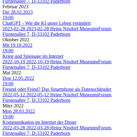
Fürstenallee 7, D-33102 Paderborn
Februar 2023
Die 28.02.2023
19:00
ChatGPT - Wie die KI unser Leben verändert
2023-02-28
2023-02-28
Heinz Nixdorf MuseumsForum,
Fürstenallee 7, D-33102 Paderborn
Oktober 2022
Mit 19.10.2022
19:00
Krieg und Spionage im Internet
2022-10-19
2022-10-19
Heinz Nixdorf MuseumsForum,
Fürstenallee 7, D-33102 Paderborn
Mai 2022
Don 12.05.2022
19:00
Freund oder Feind? Das Smartphone als Datenschleuder
2022-05-12
2022-05-12
Heinz Nixdorf MuseumsForum,
Fürstenallee 7, D-33102 Paderborn
März 2022
Mon 28.03.2022
19:00
Kommunikation im Internet der Dinge
2022-03-28
2022-03-28
Heinz Nixdorf MuseumsForum,
Fürstenallee 7, D-33102 Paderborn