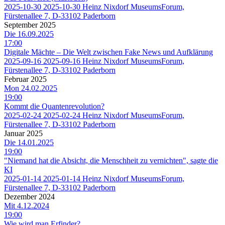
2025-10-30
2025-10-30
Heinz Nixdorf MuseumsForum,
Fürstenallee 7, D-33102 Paderborn
September 2025
Die 16.09.2025
17:00
Digitale Mächte – Die Welt zwischen Fake News und Aufklärung
2025-09-16
2025-09-16
Heinz Nixdorf MuseumsForum,
Fürstenallee 7, D-33102 Paderborn
Februar 2025
Mon 24.02.2025
19:00
Kommt die Quantenrevolution?
2025-02-24
2025-02-24
Heinz Nixdorf MuseumsForum,
Fürstenallee 7, D-33102 Paderborn
Januar 2025
Die 14.01.2025
19:00
"Niemand hat die Absicht, die Menschheit zu vernichten", sagte die
KI
2025-01-14
2025-01-14
Heinz Nixdorf MuseumsForum,
Fürstenallee 7, D-33102 Paderborn
Dezember 2024
Mit 4.12.2024
19:00
Wie wird man Erfinder?