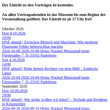
Der Eintritt zu den Vorträgen ist kostenlos.
An allen Vortragsabenden ist das Museum bis zum Beginn der
Veranstaltung geöffnet. Der Eintritt ist ab 17 Uhr frei!
Oktober 2026
Don 8.10.2026
19:00
HNF aktuell | Zwischen Mensch und Maschine: Wie moderne
Flugzeuge Fehler beherrschbar machen
2026-10-08
2026-10-08
Heinz Nixdorf MuseumsForum,
Fürstenallee 7, D-33102 Paderborn
Son 4.10.2026
14:00
HNF aktuell | Rette deinen Rechner vor dem Müll – Entdecke
Linux
2026-10-04
2026-10-04
Heinz Nixdorf MuseumsForum,
Fürstenallee 7, D-33102 Paderborn
September 2026
Don 10.09.2026
19:00
HNF aktuell | Wie sicher wollen wir leben? – Technik und Resilienz
in Krisenzeiten
2026-09-10
2026-09-10
Heinz Nixdorf MuseumsForum,