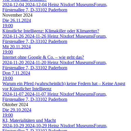
2024-12-04
2024-12-04
Heinz Nixdorf MuseumsForum,
Fürstenallee 7, D-33102 Paderborn
November 2024
Die 26.11.2024
19:00
Künstliche Intelligenz: Klimakiller oder Klimaretter?
2024-11-26
2024-11-26
Heinz Nixdorf MuseumsForum,
Fürstenallee 7, D-33102 Paderborn
Mit 20.11.2024
19:00
Internet ohne Google & Co. – wie geht das?
2024-11-20
2024-11-20
Heinz Nixdorf MuseumsForum,
Fürstenallee 7, D-33102 Paderborn
Don 7.11.2024
19:00
Warum ein Pferd (wahrscheinlich) keine Federn hat – Keine Angst
vor Künstlicher Intelligenz
2024-11-07
2024-11-07
Heinz Nixdorf MuseumsForum,
Fürstenallee 7, D-33102 Paderborn
Oktober 2024
Die 29.10.2024
19:00
KI, Materialitäten und Macht
2024-10-29
2024-10-29
Heinz Nixdorf MuseumsForum,
Fürstenallee 7, D-33102 Paderborn