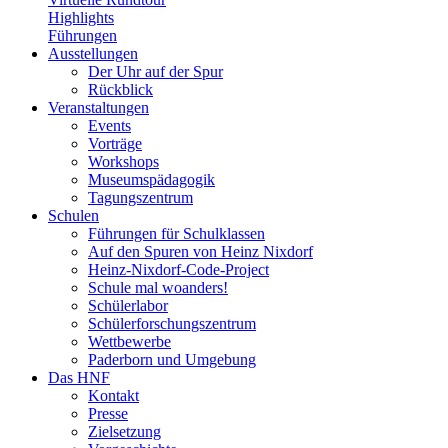
Highlights
Führungen
Ausstellungen
Der Uhr auf der Spur
Rückblick
Veranstaltungen
Events
Vorträge
Workshops
Museumspädagogik
Tagungszentrum
Schulen
Führungen für Schulklassen
Auf den Spuren von Heinz Nixdorf
Heinz-Nixdorf-Code-Project
Schule mal woanders!
Schülerlabor
Schülerforschungszentrum
Wettbewerbe
Paderborn und Umgebung
Das HNF
Kontakt
Presse
Zielsetzung