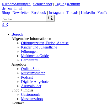
Nixdorf-Stiftungen
|
Schülerlabor
|
Tagungszentrum
de
|
en
|
fr
|
nl
Shop
|
Newsletter
|
Facebook
|
Instagram
|
Threads
|
LinkedIn
|
YouT
Besuch
Allgemeine Informationen
Öffnungszeiten, Preise, Anreise
Kinder und Jugendliche
Führungen
Multimedia-Guide
Barrierefrei
Angebote
Online-Shop
Museumsführer
Podcast
Digitale Angebote
Ausmalbilder
Shop + Imbiss
Gastronomie
Museumsshop
Kontakt