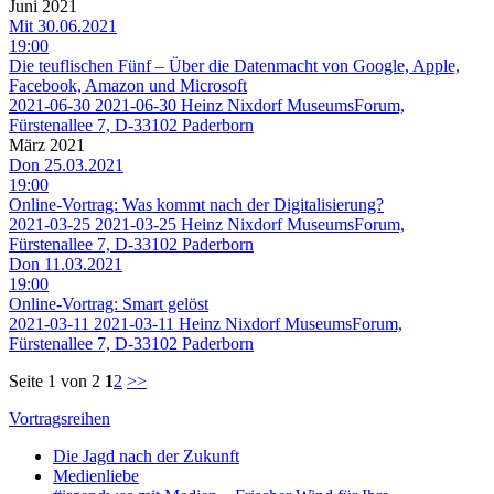
Juni 2021
Mit 30.06.2021
19:00
Die teuflischen Fünf – Über die Datenmacht von Google, Apple,
Facebook, Amazon und Microsoft
2021-06-30
2021-06-30
Heinz Nixdorf MuseumsForum,
Fürstenallee 7, D-33102 Paderborn
März 2021
Don 25.03.2021
19:00
Online-Vortrag: Was kommt nach der Digitalisierung?
2021-03-25
2021-03-25
Heinz Nixdorf MuseumsForum,
Fürstenallee 7, D-33102 Paderborn
Don 11.03.2021
19:00
Online-Vortrag: Smart gelöst
2021-03-11
2021-03-11
Heinz Nixdorf MuseumsForum,
Fürstenallee 7, D-33102 Paderborn
Seite 1 von 2
1
2
>>
Vortragsreihen
Die Jagd nach der Zukunft
Medienliebe