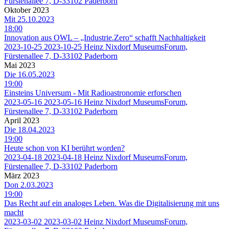
Fürstenallee 7, D-33102 Paderborn
Oktober 2023
Mit 25.10.2023
18:00
Innovation aus OWL – „Industrie.Zero“ schafft Nachhaltigkeit
2023-10-25
2023-10-25
Heinz Nixdorf MuseumsForum,
Fürstenallee 7, D-33102 Paderborn
Mai 2023
Die 16.05.2023
19:00
Einsteins Universum - Mit Radioastronomie erforschen
2023-05-16
2023-05-16
Heinz Nixdorf MuseumsForum,
Fürstenallee 7, D-33102 Paderborn
April 2023
Die 18.04.2023
19:00
Heute schon von KI berührt worden?
2023-04-18
2023-04-18
Heinz Nixdorf MuseumsForum,
Fürstenallee 7, D-33102 Paderborn
März 2023
Don 2.03.2023
19:00
Das Recht auf ein analoges Leben. Was die Digitalisierung mit uns
macht
2023-03-02
2023-03-02
Heinz Nixdorf MuseumsForum,