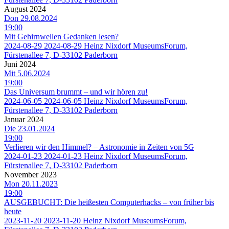
August 2024
Don 29.08.2024
19:00
Mit Gehirnwellen Gedanken lesen?
2024-08-29
2024-08-29
Heinz Nixdorf MuseumsForum,
Fürstenallee 7, D-33102 Paderborn
Juni 2024
Mit 5.06.2024
19:00
Das Universum brummt – und wir hören zu!
2024-06-05
2024-06-05
Heinz Nixdorf MuseumsForum,
Fürstenallee 7, D-33102 Paderborn
Januar 2024
Die 23.01.2024
19:00
Verlieren wir den Himmel? – Astronomie in Zeiten von 5G
2024-01-23
2024-01-23
Heinz Nixdorf MuseumsForum,
Fürstenallee 7, D-33102 Paderborn
November 2023
Mon 20.11.2023
19:00
AUSGEBUCHT: Die heißesten Computerhacks – von früher bis
heute
2023-11-20
2023-11-20
Heinz Nixdorf MuseumsForum,