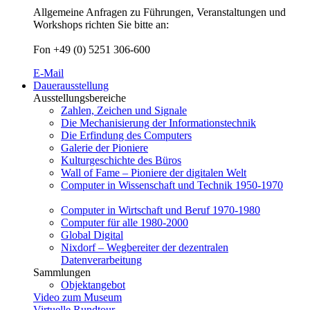
Allgemeine Anfragen zu Führungen, Veranstaltungen und
Workshops richten Sie bitte an:
Fon +49 (0) 5251 306-600
E-Mail
Dauerausstellung
Ausstellungsbereiche
Zahlen, Zeichen und Signale
Die Mechanisierung der Informationstechnik
Die Erfindung des Computers
Galerie der Pioniere
Kulturgeschichte des Büros
Wall of Fame – Pioniere der digitalen Welt
Computer in Wissenschaft und Technik 1950-1970
Computer in Wirtschaft und Beruf 1970-1980
Computer für alle 1980-2000
Global Digital
Nixdorf – Wegbereiter der dezentralen
Datenverarbeitung
Sammlungen
Objektangebot
Video zum Museum
Virtuelle Rundtour