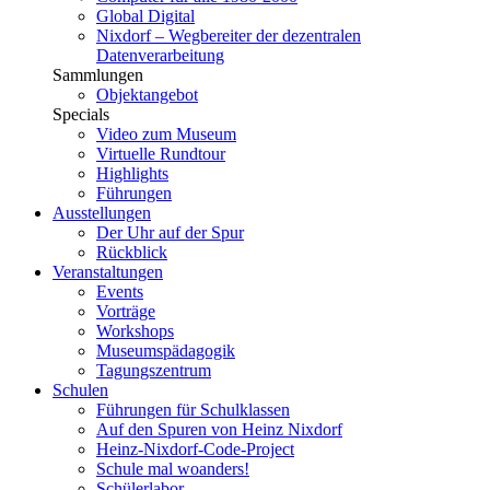
Global Digital
Nixdorf – Wegbereiter der dezentralen
Datenverarbeitung
Sammlungen
Objektangebot
Specials
Video zum Museum
Virtuelle Rundtour
Highlights
Führungen
Ausstellungen
Der Uhr auf der Spur
Rückblick
Veranstaltungen
Events
Vorträge
Workshops
Museumspädagogik
Tagungszentrum
Schulen
Führungen für Schulklassen
Auf den Spuren von Heinz Nixdorf
Heinz-Nixdorf-Code-Project
Schule mal woanders!
Schülerlabor