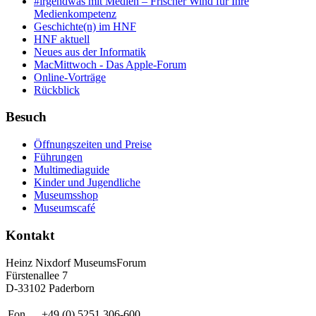
#irgendwas mit Medien – Frischer Wind für Ihre
Medienkompetenz
Geschichte(n) im HNF
HNF aktuell
Neues aus der Informatik
MacMittwoch - Das Apple-Forum
Online-Vorträge
Rückblick
Besuch
Öffnungszeiten und Preise
Führungen
Multimediaguide
Kinder und Jugendliche
Museumsshop
Museumscafé
Kontakt
Heinz Nixdorf MuseumsForum
Fürstenallee 7
D-33102 Paderborn
Fon
+49 (0) 5251 306-600