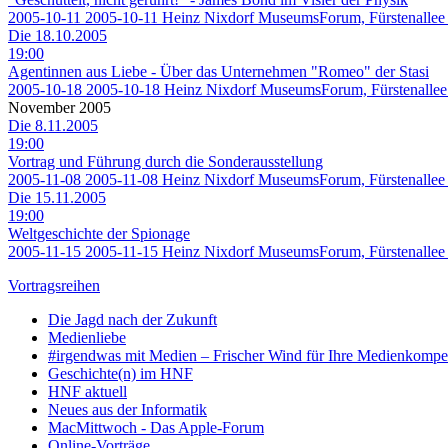
2005-10-11
2005-10-11
Heinz Nixdorf MuseumsForum, Fürstenallee
Die 18.10.2005
19:00
Agentinnen aus Liebe - Über das Unternehmen "Romeo" der Stasi
2005-10-18
2005-10-18
Heinz Nixdorf MuseumsForum, Fürstenallee
November 2005
Die 8.11.2005
19:00
Vortrag und Führung durch die Sonderausstellung
2005-11-08
2005-11-08
Heinz Nixdorf MuseumsForum, Fürstenallee
Die 15.11.2005
19:00
Weltgeschichte der Spionage
2005-11-15
2005-11-15
Heinz Nixdorf MuseumsForum, Fürstenallee
Vortragsreihen
Die Jagd nach der Zukunft
Medienliebe
#irgendwas mit Medien – Frischer Wind für Ihre Medienkompe
Geschichte(n) im HNF
HNF aktuell
Neues aus der Informatik
MacMittwoch - Das Apple-Forum
Online-Vorträge