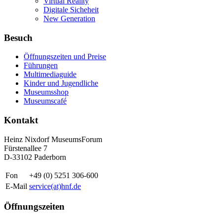
Virtual Reality
Digitale Sicheheit
New Generation
Besuch
Öffnungszeiten und Preise
Führungen
Multimediaguide
Kinder und Jugendliche
Museumsshop
Museumscafé
Kontakt
Heinz Nixdorf MuseumsForum
Fürstenallee 7
D-33102 Paderborn
Fon
+49 (0) 5251 306-600
E-Mail
service(at)hnf.de
Öffnungszeiten