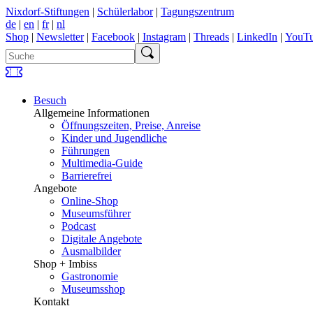
Nixdorf-Stiftungen
|
Schülerlabor
|
Tagungszentrum
de
|
en
|
fr
|
nl
Shop
|
Newsletter
|
Facebook
|
Instagram
|
Threads
|
LinkedIn
|
YouT
Besuch
Allgemeine Informationen
Öffnungszeiten, Preise, Anreise
Kinder und Jugendliche
Führungen
Multimedia-Guide
Barrierefrei
Angebote
Online-Shop
Museumsführer
Podcast
Digitale Angebote
Ausmalbilder
Shop + Imbiss
Gastronomie
Museumsshop
Kontakt