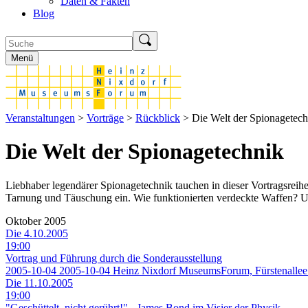
Daten & Fakten
Blog
Menü
Veranstaltungen
>
Vorträge
>
Rückblick
> Die Welt der Spionagetech
Die Welt der Spionagetechnik
Liebhaber legendärer Spionagetechnik tauchen in dieser Vortragsreihe
Tarnung und Täuschung ein. Wie funktionierten verdeckte Waffen? Und
Oktober 2005
Die 4.10.2005
19:00
Vortrag und Führung durch die Sonderausstellung
2005-10-04
2005-10-04
Heinz Nixdorf MuseumsForum, Fürstenallee
Die 11.10.2005
19:00
"Geschüttelt, nicht gerührt!" - James Bond im Visier der Physik