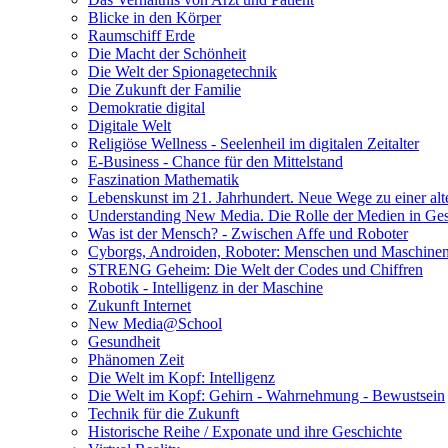
Blicke in den Körper
Raumschiff Erde
Die Macht der Schönheit
Die Welt der Spionagetechnik
Die Zukunft der Familie
Demokratie digital
Digitale Welt
Religiöse Wellness - Seelenheil im digitalen Zeitalter
E-Business - Chance für den Mittelstand
Faszination Mathematik
Lebenskunst im 21. Jahrhundert. Neue Wege zu einer alt
Understanding New Media. Die Rolle der Medien in Gese
Was ist der Mensch? - Zwischen Affe und Roboter
Cyborgs, Androiden, Roboter: Menschen und Maschinen
STRENG Geheim: Die Welt der Codes und Chiffren
Robotik - Intelligenz in der Maschine
Zukunft Internet
New Media@School
Gesundheit
Phänomen Zeit
Die Welt im Kopf: Intelligenz
Die Welt im Kopf: Gehirn - Wahrnehmung - Bewustsein
Technik für die Zukunft
Historische Reihe / Exponate und ihre Geschichte