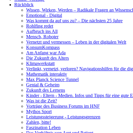
Rückblick
Wissen, Wirken, Werden – Radikale Fragen an Wissensc
Emotional - Digital
Was kommt da auf uns zu? – Die nächsten 25 Jahre
Rohlfing redet
Aufbruch ins All
Mensch, Roboter
Vernetzt und vermessen – Leben in der digitalen Welt
KonsumKompass
Am Anfang war Ada
Die Zukunft des Alters
Klimawerkstatt
Verlinkt, vernetzt, verloren? Navigationshilfen für die dig
Mathematik interaktiv
Max Planck Science Tunnel
Genial & Geheim
Zukunft des Lernens
Kinder - Eltern - Medien. Infos und Tipps für eine gute 
Was ist die Zeit?
Vorträge des Business Forums im HNF
Mythos Sport
Leistungssteigerung - Leistungsgrenzen
Zahlen, bitte!
Faszination Leben
Das Verhältnis von Arzt und Patient