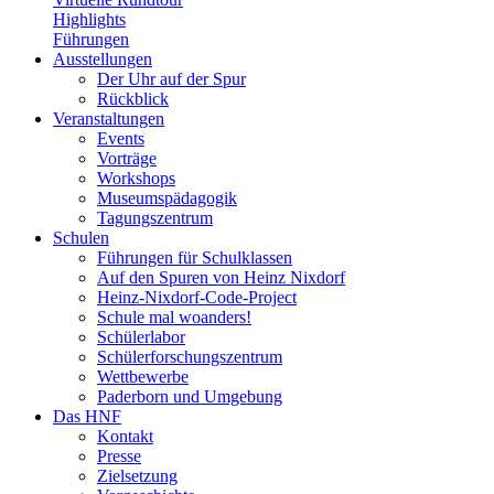
Highlights
Führungen
Ausstellungen
Der Uhr auf der Spur
Rückblick
Veranstaltungen
Events
Vorträge
Workshops
Museumspädagogik
Tagungszentrum
Schulen
Führungen für Schulklassen
Auf den Spuren von Heinz Nixdorf
Heinz-Nixdorf-Code-Project
Schule mal woanders!
Schülerlabor
Schülerforschungszentrum
Wettbewerbe
Paderborn und Umgebung
Das HNF
Kontakt
Presse
Zielsetzung