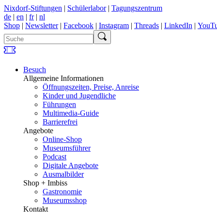
Nixdorf-Stiftungen
|
Schülerlabor
|
Tagungszentrum
de
|
en
|
fr
|
nl
Shop
|
Newsletter
|
Facebook
|
Instagram
|
Threads
|
LinkedIn
|
YouT
Besuch
Allgemeine Informationen
Öffnungszeiten, Preise, Anreise
Kinder und Jugendliche
Führungen
Multimedia-Guide
Barrierefrei
Angebote
Online-Shop
Museumsführer
Podcast
Digitale Angebote
Ausmalbilder
Shop + Imbiss
Gastronomie
Museumsshop
Kontakt