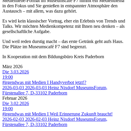
Medienliebe-Format im Museumscafé F7 nimmt ein Medienthema
in den Fokus und Sie genießen in entspannter Atmosphäre den
Austausch – mit allem, was dazu gehört.
Es wird kein klassischer Vortrag, eher ein Erlebnis von Trends und
Talks. Wir möchten Medienkompetenz mit Ihnen neu denken – als
gesellschaftliche Aufgabe.
Und weil reden durstig macht – das erste Getränk geht aufs Haus.
Die Plätze im Museumscafé F7 sind begrenzt.
In Kooperation mit dem Bildungsbüro Kreis Paderborn
März 2026
Die 3.03.2026
19:00
#irgendwas mit Medien I Handyverbot jetzt!?
2026-03-03
2026-03-03
Heinz Nixdorf MuseumsForum,
Fürstenallee 7, D-33102 Paderborn
Februar 2026
Die 3.02.2026
19:00
#irgendwas mit Medien I Weil Erinnerung Zukunft braucht!
2026-02-03
2026-02-03
Heinz Nixdorf MuseumsForum,
Fürstenallee 7, D-33102 Paderborn