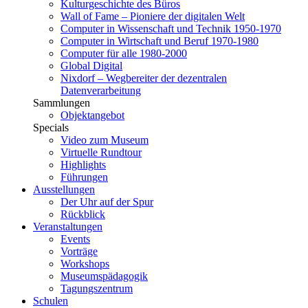
Kulturgeschichte des Büros
Wall of Fame – Pioniere der digitalen Welt
Computer in Wissenschaft und Technik 1950-1970
Computer in Wirtschaft und Beruf 1970-1980
Computer für alle 1980-2000
Global Digital
Nixdorf – Wegbereiter der dezentralen
Datenverarbeitung
Sammlungen
Objektangebot
Specials
Video zum Museum
Virtuelle Rundtour
Highlights
Führungen
Ausstellungen
Der Uhr auf der Spur
Rückblick
Veranstaltungen
Events
Vorträge
Workshops
Museumspädagogik
Tagungszentrum
Schulen