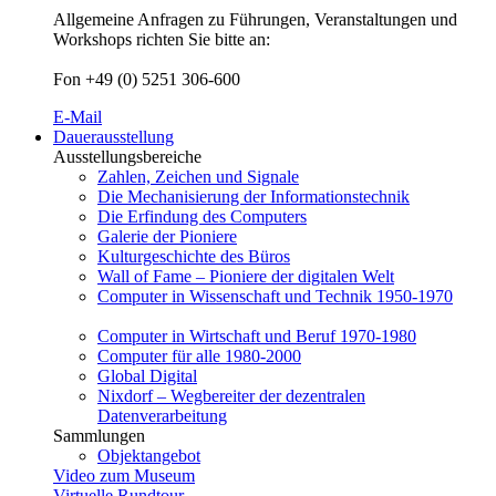
Allgemeine Anfragen zu Führungen, Veranstaltungen und
Workshops richten Sie bitte an:
Fon +49 (0) 5251 306-600
E-Mail
Dauerausstellung
Ausstellungsbereiche
Zahlen, Zeichen und Signale
Die Mechanisierung der Informationstechnik
Die Erfindung des Computers
Galerie der Pioniere
Kulturgeschichte des Büros
Wall of Fame – Pioniere der digitalen Welt
Computer in Wissenschaft und Technik 1950-1970
Computer in Wirtschaft und Beruf 1970-1980
Computer für alle 1980-2000
Global Digital
Nixdorf – Wegbereiter der dezentralen
Datenverarbeitung
Sammlungen
Objektangebot
Video zum Museum
Virtuelle Rundtour