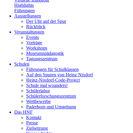
Highlights
Führungen
Ausstellungen
Der Uhr auf der Spur
Rückblick
Veranstaltungen
Events
Vorträge
Workshops
Museumspädagogik
Tagungszentrum
Schulen
Führungen für Schulklassen
Auf den Spuren von Heinz Nixdorf
Heinz-Nixdorf-Code-Project
Schule mal woanders!
Schülerlabor
Schülerforschungszentrum
Wettbewerbe
Paderborn und Umgebung
Das HNF
Kontakt
Presse
Zielsetzung