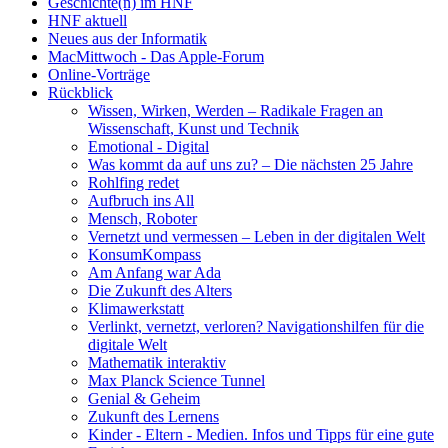
Geschichte(n) im HNF
HNF aktuell
Neues aus der Informatik
MacMittwoch - Das Apple-Forum
Online-Vorträge
Rückblick
Wissen, Wirken, Werden – Radikale Fragen an
Wissenschaft, Kunst und Technik
Emotional - Digital
Was kommt da auf uns zu? – Die nächsten 25 Jahre
Rohlfing redet
Aufbruch ins All
Mensch, Roboter
Vernetzt und vermessen – Leben in der digitalen Welt
KonsumKompass
Am Anfang war Ada
Die Zukunft des Alters
Klimawerkstatt
Verlinkt, vernetzt, verloren? Navigationshilfen für die
digitale Welt
Mathematik interaktiv
Max Planck Science Tunnel
Genial & Geheim
Zukunft des Lernens
Kinder - Eltern - Medien. Infos und Tipps für eine gute