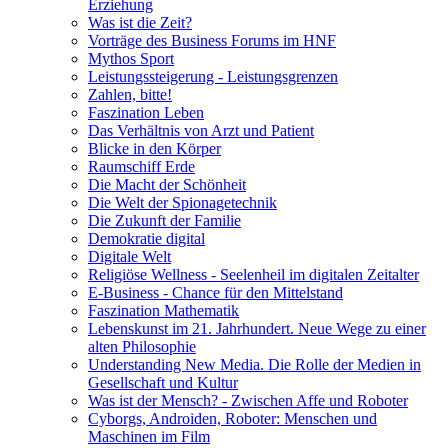
Erziehung
Was ist die Zeit?
Vorträge des Business Forums im HNF
Mythos Sport
Leistungssteigerung - Leistungsgrenzen
Zahlen, bitte!
Faszination Leben
Das Verhältnis von Arzt und Patient
Blicke in den Körper
Raumschiff Erde
Die Macht der Schönheit
Die Welt der Spionagetechnik
Die Zukunft der Familie
Demokratie digital
Digitale Welt
Religiöse Wellness - Seelenheil im digitalen Zeitalter
E-Business - Chance für den Mittelstand
Faszination Mathematik
Lebenskunst im 21. Jahrhundert. Neue Wege zu einer
alten Philosophie
Understanding New Media. Die Rolle der Medien in
Gesellschaft und Kultur
Was ist der Mensch? - Zwischen Affe und Roboter
Cyborgs, Androiden, Roboter: Menschen und
Maschinen im Film