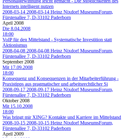
Personalgewinnung leicht gemacht - Die Möglichkeiten des
Internets intelligent nutzen
2008-03-14
2008-03-14
Heinz Nixdorf MuseumsForum,
Fürstenallee 7, D-33102 Paderborn
April 2008
Die 8.04.2008
18:00
VoIP für den Mittelstand - Systematische Investition statt
Aktionismus
2008-04-08
2008-04-08
Heinz Nixdorf MuseumsForum,
Fürstenallee 7, D-33102 Paderborn
September 2008
Mit 17.09.2008
18:00
Konsequenz und Konsequenzen in der Mitarbeiterführung -
Praxistipps aus pragmatischer und arbeitsrechtlicher Si
2008-09-17
2008-09-17
Heinz Nixdorf MuseumsForum,
Fürstenallee 7, D-33102 Paderborn
Oktober 2008
Mit 15.10.2008
18:00
Was bringt mir XING? Kontakte und Karriere im Mittelstand
2008-10-15
2008-10-15
Heinz Nixdorf MuseumsForum,
Fürstenallee 7, D-33102 Paderborn
April 2009