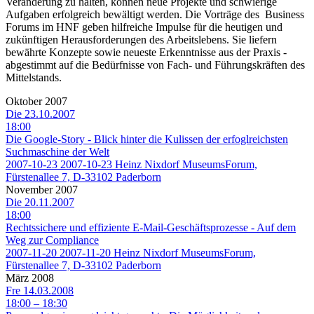
Veränderung zu halten, können neue Projekte und schwierige
Aufgaben erfolgreich bewältigt werden. Die Vorträge des Business
Forums im HNF geben hilfreiche Impulse für die heutigen und
zukünftigen Herausforderungen des Arbeitslebens. Sie liefern
bewährte Konzepte sowie neueste Erkenntnisse aus der Praxis -
abgestimmt auf die Bedürfnisse von Fach- und Führungskräften des
Mittelstands.
Oktober 2007
Die 23.10.2007
18:00
Die Google-Story - Blick hinter die Kulissen der erfoglreichsten
Suchmaschine der Welt
2007-10-23
2007-10-23
Heinz Nixdorf MuseumsForum,
Fürstenallee 7, D-33102 Paderborn
November 2007
Die 20.11.2007
18:00
Rechtssichere und effiziente E-Mail-Geschäftsprozesse - Auf dem
Weg zur Compliance
2007-11-20
2007-11-20
Heinz Nixdorf MuseumsForum,
Fürstenallee 7, D-33102 Paderborn
März 2008
Fre 14.03.2008
18:00
– 18:30