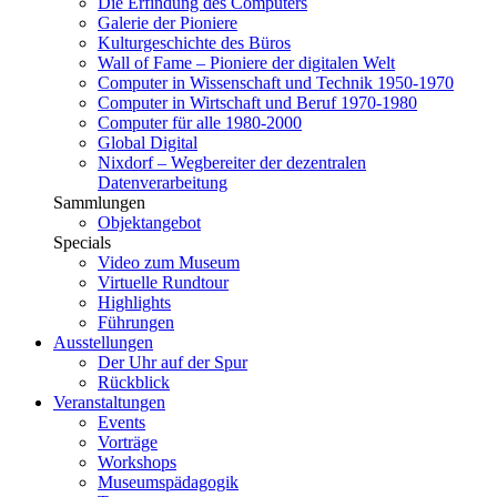
Die Erfindung des Computers
Galerie der Pioniere
Kulturgeschichte des Büros
Wall of Fame – Pioniere der digitalen Welt
Computer in Wissenschaft und Technik 1950-1970
Computer in Wirtschaft und Beruf 1970-1980
Computer für alle 1980-2000
Global Digital
Nixdorf – Wegbereiter der dezentralen
Datenverarbeitung
Sammlungen
Objektangebot
Specials
Video zum Museum
Virtuelle Rundtour
Highlights
Führungen
Ausstellungen
Der Uhr auf der Spur
Rückblick
Veranstaltungen
Events
Vorträge
Workshops
Museumspädagogik