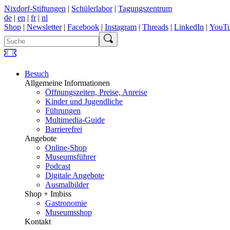
Nixdorf-Stiftungen
|
Schülerlabor
|
Tagungszentrum
de
|
en
|
fr
|
nl
Shop
|
Newsletter
|
Facebook
|
Instagram
|
Threads
|
LinkedIn
|
YouT
Besuch
Allgemeine Informationen
Öffnungszeiten, Preise, Anreise
Kinder und Jugendliche
Führungen
Multimedia-Guide
Barrierefrei
Angebote
Online-Shop
Museumsführer
Podcast
Digitale Angebote
Ausmalbilder
Shop + Imbiss
Gastronomie
Museumsshop
Kontakt