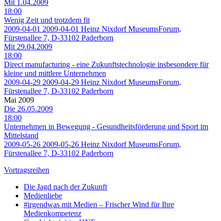
Mit 1.04.2009
18:00
Wenig Zeit und trotzdem fit
2009-04-01
2009-04-01
Heinz Nixdorf MuseumsForum,
Fürstenallee 7, D-33102 Paderborn
Mit 29.04.2009
18:00
Direct manufacturing - eine Zukunftstechnologie insbesondere für
kleine und mittlere Unternehmen
2009-04-29
2009-04-29
Heinz Nixdorf MuseumsForum,
Fürstenallee 7, D-33102 Paderborn
Mai 2009
Die 26.05.2009
18:00
Unternehmen in Bewegung - Gesundheitsförderung und Sport im
Mittelstand
2009-05-26
2009-05-26
Heinz Nixdorf MuseumsForum,
Fürstenallee 7, D-33102 Paderborn
Vortragsreihen
Die Jagd nach der Zukunft
Medienliebe
#irgendwas mit Medien – Frischer Wind für Ihre
Medienkompetenz