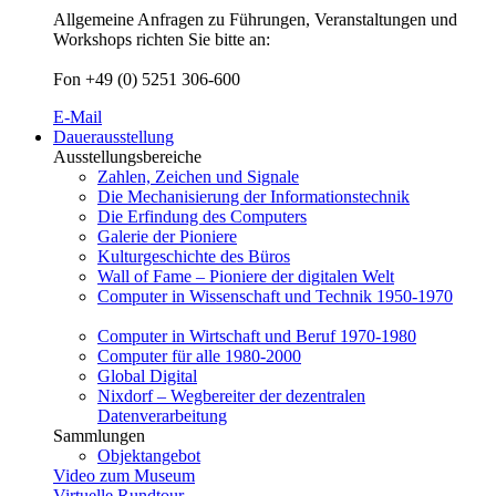
Allgemeine Anfragen zu Führungen, Veranstaltungen und
Workshops richten Sie bitte an:
Fon +49 (0) 5251 306-600
E-Mail
Dauerausstellung
Ausstellungsbereiche
Zahlen, Zeichen und Signale
Die Mechanisierung der Informationstechnik
Die Erfindung des Computers
Galerie der Pioniere
Kulturgeschichte des Büros
Wall of Fame – Pioniere der digitalen Welt
Computer in Wissenschaft und Technik 1950-1970
Computer in Wirtschaft und Beruf 1970-1980
Computer für alle 1980-2000
Global Digital
Nixdorf – Wegbereiter der dezentralen
Datenverarbeitung
Sammlungen
Objektangebot
Video zum Museum
Virtuelle Rundtour