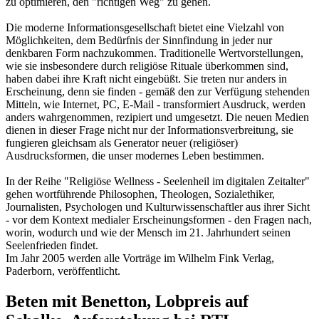
zu optimieren, den "richtigen Weg" zu gehen.
Die moderne Informationsgesellschaft bietet eine Vielzahl von
Möglichkeiten, dem Bedürfnis der Sinnfindung in jeder nur
denkbaren Form nachzukommen. Traditionelle Wertvorstellungen,
wie sie insbesondere durch religiöse Rituale überkommen sind,
haben dabei ihre Kraft nicht eingebüßt. Sie treten nur anders in
Erscheinung, denn sie finden - gemäß den zur Verfügung stehenden
Mitteln, wie Internet, PC, E-Mail - transformiert Ausdruck, werden
anders wahrgenommen, rezipiert und umgesetzt. Die neuen Medien
dienen in dieser Frage nicht nur der Informationsverbreitung, sie
fungieren gleichsam als Generator neuer (religiöser)
Ausdrucksformen, die unser modernes Leben bestimmen.
In der Reihe "Religiöse Wellness - Seelenheil im digitalen Zeitalter"
gehen wortführende Philosophen, Theologen, Sozialethiker,
Journalisten, Psychologen und Kulturwissenschaftler aus ihrer Sicht
- vor dem Kontext medialer Erscheinungsformen - den Fragen nach,
worin, wodurch und wie der Mensch im 21. Jahrhundert seinen
Seelenfrieden findet.
Im Jahr 2005 werden alle Vorträge im Wilhelm Fink Verlag,
Paderborn, veröffentlicht.
Beten mit Benetton, Lobpreis auf