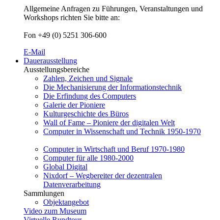
Allgemeine Anfragen zu Führungen, Veranstaltungen und
Workshops richten Sie bitte an:
Fon +49 (0) 5251 306-600
E-Mail
Dauerausstellung
Ausstellungsbereiche
Zahlen, Zeichen und Signale
Die Mechanisierung der Informationstechnik
Die Erfindung des Computers
Galerie der Pioniere
Kulturgeschichte des Büros
Wall of Fame – Pioniere der digitalen Welt
Computer in Wissenschaft und Technik 1950-1970
Computer in Wirtschaft und Beruf 1970-1980
Computer für alle 1980-2000
Global Digital
Nixdorf – Wegbereiter der dezentralen
Datenverarbeitung
Sammlungen
Objektangebot
Video zum Museum
Virtuelle Rundtour