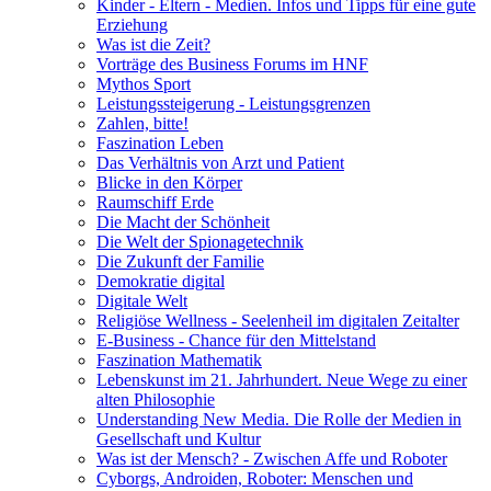
Kinder - Eltern - Medien. Infos und Tipps für eine gute
Erziehung
Was ist die Zeit?
Vorträge des Business Forums im HNF
Mythos Sport
Leistungssteigerung - Leistungsgrenzen
Zahlen, bitte!
Faszination Leben
Das Verhältnis von Arzt und Patient
Blicke in den Körper
Raumschiff Erde
Die Macht der Schönheit
Die Welt der Spionagetechnik
Die Zukunft der Familie
Demokratie digital
Digitale Welt
Religiöse Wellness - Seelenheil im digitalen Zeitalter
E-Business - Chance für den Mittelstand
Faszination Mathematik
Lebenskunst im 21. Jahrhundert. Neue Wege zu einer
alten Philosophie
Understanding New Media. Die Rolle der Medien in
Gesellschaft und Kultur
Was ist der Mensch? - Zwischen Affe und Roboter
Cyborgs, Androiden, Roboter: Menschen und