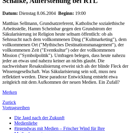
Schalke, Auferstehung bei RTL
Datum:
Dienstag 8.06.2004
Beginn:
19:00
Matthias Sellmann, Grundsatzreferent, Katholische sozialethische
Arbeitsstelle, Hamm Scheinbar gegen den Grundstrom der
Säkularisierung ist Religion heute seltsam öffentlich: ob als
Sehnsucht nach dem vollkommenen Ding ("Kultmarketing"), dem
vollkommenen Ort ("Mythisches Destinationsmanagement"), der
vollkommenen Zeit ("Eventkultur") oder der vollkommenen
Mission ("Symbolpolitik"). Umfragen belegen, dass heute nahezu
jeder an etwas und nahezu keiner an nichts glaubt. Die
nachweisbare Resakralisierung erweist sich als der blinde Fleck der
Wissensgesellschaft. Was Säkularisierung sein soll, muss neu
reflektiert werden. Diese paradoxe Entwicklung entsteht etwa
zeitgleich mit dem Aufkommen der neuen Medien. Ein Zufall?
Merken
Zurück
Vortragsreihen
Die Jagd nach der Zukunft
Medienliebe
#irgendwas mit Medien – Frischer Wind für Ihre