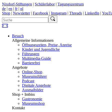
Nixdorf-Stiftungen
|
Schülerlabor
|
Tagungszentrum
de
|
en
|
fr
|
nl
Shop
|
Newsletter
|
Facebook
|
Instagram
|
Threads
|
LinkedIn
|
YouT
Besuch
Allgemeine Informationen
Öffnungszeiten, Preise, Anreise
Kinder und Jugendliche
Führungen
Multimedia-Guide
Barrierefrei
Angebote
Online-Shop
Museumsführer
Podcast
Digitale Angebote
Ausmalbilder
Shop + Imbiss
Gastronomie
Museumsshop
Kontakt