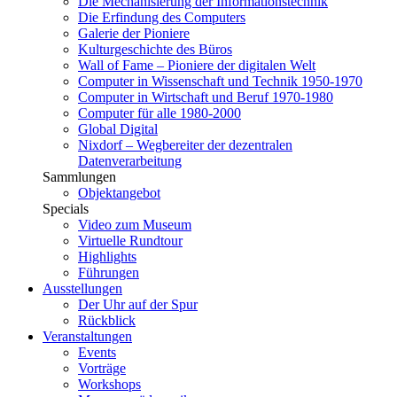
Die Mechanisierung der Informationstechnik
Die Erfindung des Computers
Galerie der Pioniere
Kulturgeschichte des Büros
Wall of Fame – Pioniere der digitalen Welt
Computer in Wissenschaft und Technik 1950-1970
Computer in Wirtschaft und Beruf 1970-1980
Computer für alle 1980-2000
Global Digital
Nixdorf – Wegbereiter der dezentralen
Datenverarbeitung
Sammlungen
Objektangebot
Specials
Video zum Museum
Virtuelle Rundtour
Highlights
Führungen
Ausstellungen
Der Uhr auf der Spur
Rückblick
Veranstaltungen
Events
Vorträge
Workshops