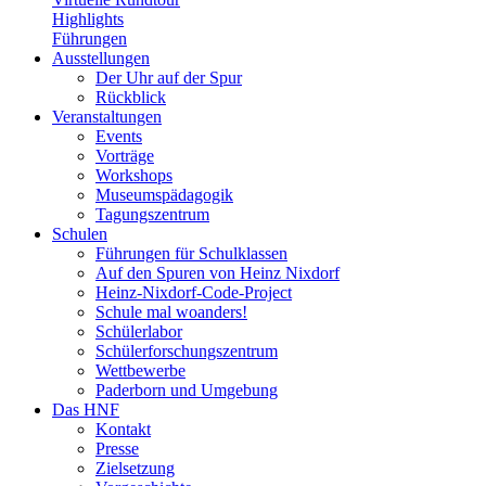
Highlights
Führungen
Ausstellungen
Der Uhr auf der Spur
Rückblick
Veranstaltungen
Events
Vorträge
Workshops
Museumspädagogik
Tagungszentrum
Schulen
Führungen für Schulklassen
Auf den Spuren von Heinz Nixdorf
Heinz-Nixdorf-Code-Project
Schule mal woanders!
Schülerlabor
Schülerforschungszentrum
Wettbewerbe
Paderborn und Umgebung
Das HNF
Kontakt
Presse
Zielsetzung