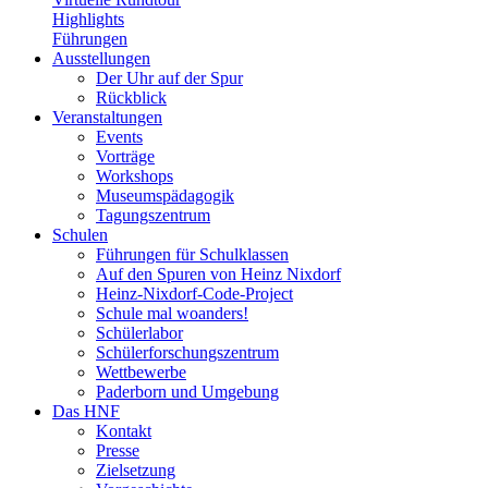
Highlights
Führungen
Ausstellungen
Der Uhr auf der Spur
Rückblick
Veranstaltungen
Events
Vorträge
Workshops
Museumspädagogik
Tagungszentrum
Schulen
Führungen für Schulklassen
Auf den Spuren von Heinz Nixdorf
Heinz-Nixdorf-Code-Project
Schule mal woanders!
Schülerlabor
Schülerforschungszentrum
Wettbewerbe
Paderborn und Umgebung
Das HNF
Kontakt
Presse
Zielsetzung