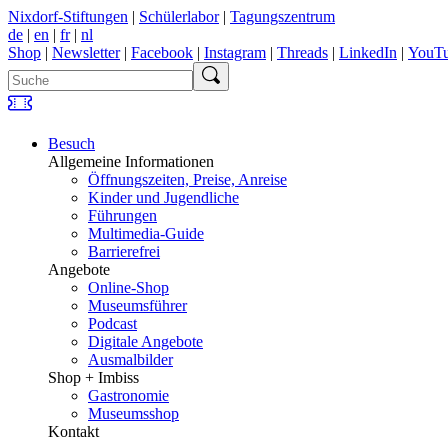
Nixdorf-Stiftungen
|
Schülerlabor
|
Tagungszentrum
de
|
en
|
fr
|
nl
Shop
|
Newsletter
|
Facebook
|
Instagram
|
Threads
|
LinkedIn
|
YouT
Besuch
Allgemeine Informationen
Öffnungszeiten, Preise, Anreise
Kinder und Jugendliche
Führungen
Multimedia-Guide
Barrierefrei
Angebote
Online-Shop
Museumsführer
Podcast
Digitale Angebote
Ausmalbilder
Shop + Imbiss
Gastronomie
Museumsshop
Kontakt