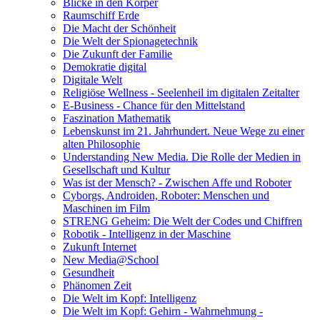
Blicke in den Körper
Raumschiff Erde
Die Macht der Schönheit
Die Welt der Spionagetechnik
Die Zukunft der Familie
Demokratie digital
Digitale Welt
Religiöse Wellness - Seelenheil im digitalen Zeitalter
E-Business - Chance für den Mittelstand
Faszination Mathematik
Lebenskunst im 21. Jahrhundert. Neue Wege zu einer
alten Philosophie
Understanding New Media. Die Rolle der Medien in
Gesellschaft und Kultur
Was ist der Mensch? - Zwischen Affe und Roboter
Cyborgs, Androiden, Roboter: Menschen und
Maschinen im Film
STRENG Geheim: Die Welt der Codes und Chiffren
Robotik - Intelligenz in der Maschine
Zukunft Internet
New Media@School
Gesundheit
Phänomen Zeit
Die Welt im Kopf: Intelligenz
Die Welt im Kopf: Gehirn - Wahrnehmung -