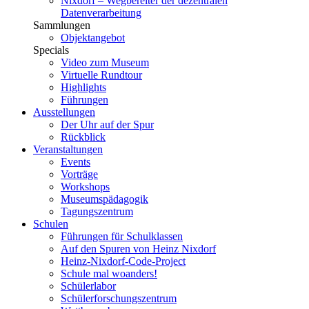
Nixdorf – Wegbereiter der dezentralen
Datenverarbeitung
Sammlungen
Objektangebot
Specials
Video zum Museum
Virtuelle Rundtour
Highlights
Führungen
Ausstellungen
Der Uhr auf der Spur
Rückblick
Veranstaltungen
Events
Vorträge
Workshops
Museumspädagogik
Tagungszentrum
Schulen
Führungen für Schulklassen
Auf den Spuren von Heinz Nixdorf
Heinz-Nixdorf-Code-Project
Schule mal woanders!
Schülerlabor
Schülerforschungszentrum