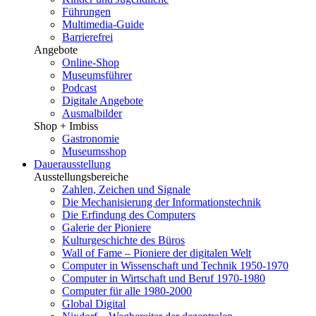
Führungen
Multimedia-Guide
Barrierefrei
Angebote
Online-Shop
Museumsführer
Podcast
Digitale Angebote
Ausmalbilder
Shop + Imbiss
Gastronomie
Museumsshop
Dauerausstellung
Ausstellungsbereiche
Zahlen, Zeichen und Signale
Die Mechanisierung der Informationstechnik
Die Erfindung des Computers
Galerie der Pioniere
Kulturgeschichte des Büros
Wall of Fame – Pioniere der digitalen Welt
Computer in Wissenschaft und Technik 1950-1970
Computer in Wirtschaft und Beruf 1970-1980
Computer für alle 1980-2000
Global Digital