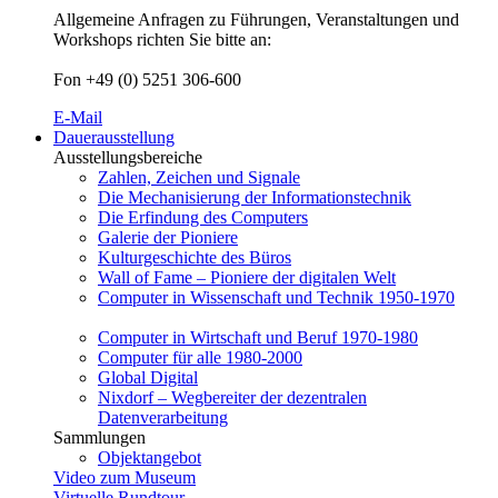
Allgemeine Anfragen zu Führungen, Veranstaltungen und
Workshops richten Sie bitte an:
Fon +49 (0) 5251 306-600
E-Mail
Dauerausstellung
Ausstellungsbereiche
Zahlen, Zeichen und Signale
Die Mechanisierung der Informationstechnik
Die Erfindung des Computers
Galerie der Pioniere
Kulturgeschichte des Büros
Wall of Fame – Pioniere der digitalen Welt
Computer in Wissenschaft und Technik 1950-1970
Computer in Wirtschaft und Beruf 1970-1980
Computer für alle 1980-2000
Global Digital
Nixdorf – Wegbereiter der dezentralen
Datenverarbeitung
Sammlungen
Objektangebot
Video zum Museum
Virtuelle Rundtour