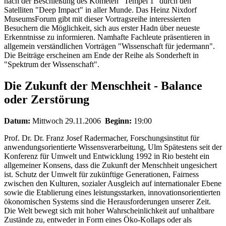
nach der Beschießung des Kometen "Tempel 1" durch den
Satelliten "Deep Impact" in aller Munde. Das Heinz Nixdorf
MuseumsForum gibt mit dieser Vortragsreihe interessierten
Besuchern die Möglichkeit, sich aus erster Hadn über neueste
Erkenntnisse zu informieren. Namhafte Fachleute präsentieren in
allgemein verständlichen Vorträgen "Wissenschaft für jedermann".
Die Beiträge erscheinen am Ende der Reihe als Sonderheft in
"Spektrum der Wissenschaft".
Die Zukunft der Menschheit - Balance
oder Zerstörung
Datum:
Mittwoch 29.11.2006
Beginn:
19:00
Prof. Dr. Dr. Franz Josef Radermacher, Forschungsinstitut für
anwendungsorientierte Wissensverarbeitung, Ulm Spätestens seit der
Konferenz für Umwelt und Entwicklung 1992 in Rio besteht ein
allgemeiner Konsens, dass die Zukunft der Menschheit ungesichert
ist. Schutz der Umwelt für zukünftige Generationen, Fairness
zwischen den Kulturen, sozialer Ausgleich auf internationaler Ebene
sowie die Etablierung eines leistungsstarken, innovationsorientierten
ökonomischen Systems sind die Herausforderungen unserer Zeit.
Die Welt bewegt sich mit hoher Wahrscheinlichkeit auf unhaltbare
Zustände zu, entweder in Form eines Öko-Kollaps oder als