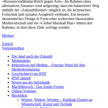
»Ressourcendiktatur Reich gegen Arm«. Im Rahmen eines
alternativen Ansatzes wird aufgezeigt, dass ein balancierter Weg
mithilfe der »Zukunftsformel« möglich ist, die technischen
Fortschritt und sozialen Ausgleich verbindet. Ein besseres
ökonomisches Design in Form einer weltweiten ökosozialen
Marktwirtschaft und ein »Global Marshall Plan« bilden den
Rahmen, in dem diese Ziele verfolgt werden.
Merken
Zurück
Vortragsreihen
Die Jagd nach der Zukunft
Medienliebe
#irgendwas mit Medien – Frischer Wind für Ihre
Medienkompetenz
Geschichte(n) im HNF
HNF aktuell
Neues aus der Informatik
MacMittwoch - Das Apple-Forum
Online-Vorträge
Rückblick
Wissen, Wirken, Werden – Radikale Fragen an
Wissenschaft, Kunst und Technik