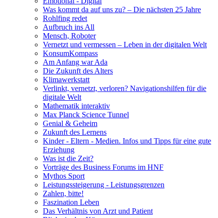
Emotional - Digital
Was kommt da auf uns zu? – Die nächsten 25 Jahre
Rohlfing redet
Aufbruch ins All
Mensch, Roboter
Vernetzt und vermessen – Leben in der digitalen Welt
KonsumKompass
Am Anfang war Ada
Die Zukunft des Alters
Klimawerkstatt
Verlinkt, vernetzt, verloren? Navigationshilfen für die
digitale Welt
Mathematik interaktiv
Max Planck Science Tunnel
Genial & Geheim
Zukunft des Lernens
Kinder - Eltern - Medien. Infos und Tipps für eine gute
Erziehung
Was ist die Zeit?
Vorträge des Business Forums im HNF
Mythos Sport
Leistungssteigerung - Leistungsgrenzen
Zahlen, bitte!
Faszination Leben
Das Verhältnis von Arzt und Patient