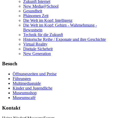
Zukunft Internet
New Media@School
Gesundheit
Phänomen Zeit
Die Welt im Kopf: Intelligenz
Die Welt im Kopf: Gehirn - Wahrnehmung -
Bewustsein
Technik für die Zukunft
Historische Reihe / Exponate und ihre Geschichte
Virtual Reality
Digitale Sicheheit
New Generation
Besuch
Öffnungszeiten und Preise
Führungen
Multimediaguide
Kinder und Jugendliche
Museumsshop
Museumscafé
Kontakt