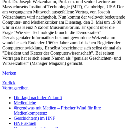
Prof. Dr. Joseph Weizenbaum, Prof. em. und senior Lecture am
Massachusetts Institut of Technologie (MIT), Cambridge, USA Der
am vergangenen Mittwoch ausgefallene Vortrag von Joseph
Weizenbaum wird nachgeholt. Nun kommt der weltweit bedeutende
Computer- und Medienkritiker am Dienstag, den 3. Mai um 19.00
Uhr in das Heinz Nixdorf MuseumsForum. Er spricht über die
Frage "Wie viel Technologie braucht die Demokratie?"
Der als genialer Informatiker bekannt gewordene Weizenbaum
wandelte sich Ende der 1960er Jahre zum kritischen Begleiter der
Computerentwicklung. Er selbst bezeichnete sich selbst einmal als
"Dissident und Ketzer der Computerwissenschaft". Bei seinen
Vorträgen hat er sich einen Namen als "genialer Geschichten- und
Witzeerzähler" (Manager-Magazin) gemacht.
Merken
Zurück
Vortragsreihen
Die Jagd nach der Zukunft
Medienliebe
#irgendwas mit Medien – Frischer Wind für Ihre
Medienkompetenz
Geschichte(n) im HNF
HNF aktuell