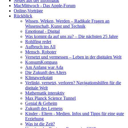
Neues aus der Informatik
MacMittwoch - Das Apple-Forum
Online-Vorträge
Rückblick
Wissen, Wirken, Werden – Radikale Fragen an
Wissenschaft, Kunst und Technik
Emotional - Digital
Was kommt da auf uns zu? – Die nächsten 25 Jahre
Rohlfing redet
Aufbruch ins All
Mensch, Roboter
Vernetzt und vermessen – Leben in der digitalen Welt
KonsumKompass
Am Anfang war Ada
Die Zukunft des Alters
Klimawerkstatt
Verlinkt, vernetzt, verloren? Navigationshilfen für die
digitale Welt
Mathematik interaktiv
Max Planck Science Tunnel
Genial & Geheim
Zukunft des Lernens
Kinder - Eltern - Medien. Infos und Tipps für eine gute
Erziehung
Was ist die Zeit?