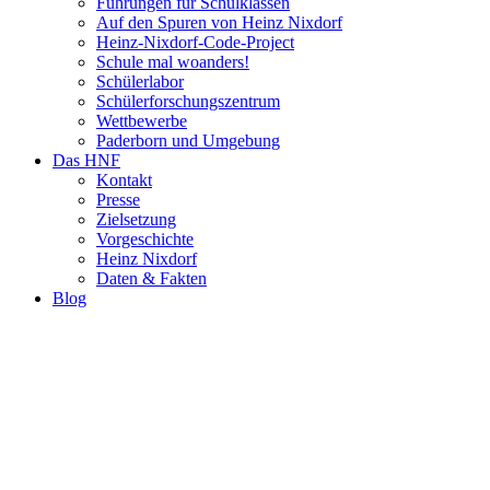
Führungen für Schulklassen
Auf den Spuren von Heinz Nixdorf
Heinz-Nixdorf-Code-Project
Schule mal woanders!
Schülerlabor
Schülerforschungszentrum
Wettbewerbe
Paderborn und Umgebung
Das HNF
Kontakt
Presse
Zielsetzung
Vorgeschichte
Heinz Nixdorf
Daten & Fakten
Blog