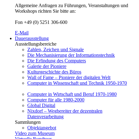
Allgemeine Anfragen zu Führungen, Veranstaltungen und
Workshops richten Sie bitte an:
Fon +49 (0) 5251 306-600
E-Mail
Dauerausstellung
Ausstellungsbereiche
Zahlen, Zeichen und Signale
Die Mechanisierung der Informationstechnik
Die Erfindung des Computers
Galerie der Pioniere
Kulturgeschichte des Büros
Wall of Fame – Pioniere der digitalen Welt
Computer in Wissenschaft und Technik 1950-1970
Computer in Wirtschaft und Beruf 1970-1980
Computer für alle 1980-2000
Global Digital
Nixdorf – Wegbereiter der dezentralen
Datenverarbeitung
Sammlungen
Objektangebot
Video zum Museum
Virtuelle Rundtour