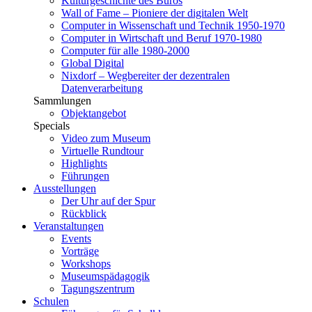
Kulturgeschichte des Büros
Wall of Fame – Pioniere der digitalen Welt
Computer in Wissenschaft und Technik 1950-1970
Computer in Wirtschaft und Beruf 1970-1980
Computer für alle 1980-2000
Global Digital
Nixdorf – Wegbereiter der dezentralen
Datenverarbeitung
Sammlungen
Objektangebot
Specials
Video zum Museum
Virtuelle Rundtour
Highlights
Führungen
Ausstellungen
Der Uhr auf der Spur
Rückblick
Veranstaltungen
Events
Vorträge
Workshops
Museumspädagogik
Tagungszentrum
Schulen