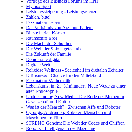
Vorträge des Business Forums im HNF
Mythos Sport
Leistungssteigerung - Leistungsgrenzen
Zahlen, bitte!
Faszination Leben
Das Verhältnis von Arzt und Patient
Blicke in den Körper
Raumschiff Erde
Die Macht der Schönheit
Die Welt der Spionagetechnik
Die Zukunft der Familie
Demokratie digital
Digitale Welt
Religiöse Wellness - Seelenheil im digitalen Zeitalter
E-Business - Chance für den Mittelstand
Faszination Mathematik
Lebenskunst im 21. Jahrhundert. Neue Wege zu einer
alten Philosophie
Understanding New Media. Die Rolle der Medien in
Gesellschaft und Kultur
Was ist der Mensch? - Zwischen Affe und Roboter
Cyborgs, Androiden, Roboter: Menschen und
Maschinen im Film
STRENG Geheim: Die Welt der Codes und Chiffren
Robotik - Intelligenz in der Maschine