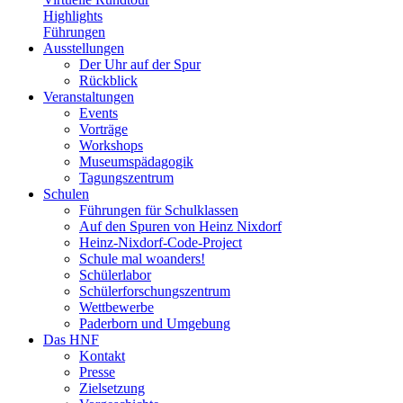
Highlights
Führungen
Ausstellungen
Der Uhr auf der Spur
Rückblick
Veranstaltungen
Events
Vorträge
Workshops
Museumspädagogik
Tagungszentrum
Schulen
Führungen für Schulklassen
Auf den Spuren von Heinz Nixdorf
Heinz-Nixdorf-Code-Project
Schule mal woanders!
Schülerlabor
Schülerforschungszentrum
Wettbewerbe
Paderborn und Umgebung
Das HNF
Kontakt
Presse
Zielsetzung