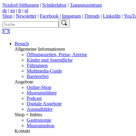
Nixdorf-Stiftungen
|
Schülerlabor
|
Tagungszentrum
de
|
en
|
fr
|
nl
Shop
|
Newsletter
|
Facebook
|
Instagram
|
Threads
|
LinkedIn
|
YouT
Besuch
Allgemeine Informationen
Öffnungszeiten, Preise, Anreise
Kinder und Jugendliche
Führungen
Multimedia-Guide
Barrierefrei
Angebote
Online-Shop
Museumsführer
Podcast
Digitale Angebote
Ausmalbilder
Shop + Imbiss
Gastronomie
Museumsshop
Kontakt