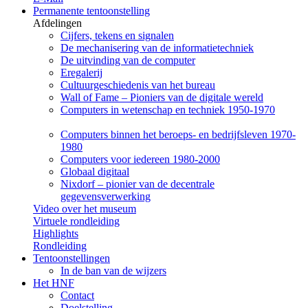
Permanente tentoonstelling
Afdelingen
Cijfers, tekens en signalen
De mechanisering van de informatietechniek
De uitvinding van de computer
Eregalerij
Cultuurgeschiedenis van het bureau
Wall of Fame – Pioniers van de digitale wereld
Computers in wetenschap en techniek 1950-1970
Computers binnen het beroeps- en bedrijfsleven 1970-
1980
Computers voor iedereen 1980-2000
Globaal digitaal
Nixdorf – pionier van de decentrale
gegevensverwerking
Video over het museum
Virtuele rondleiding
Highlights
Rondleiding
Tentoonstellingen
In de ban van de wijzers
Het HNF
Contact
Doelstelling