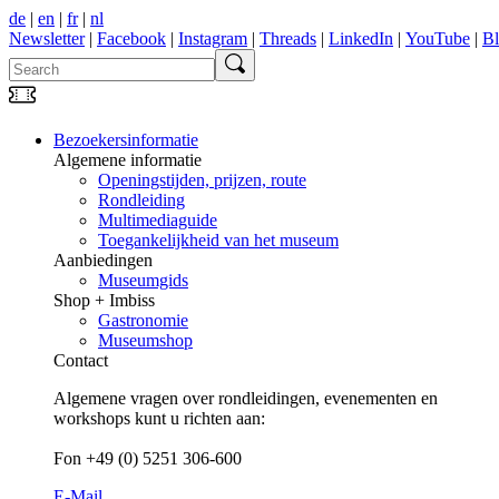
de
|
en
|
fr
|
nl
Newsletter
|
Facebook
|
Instagram
|
Threads
|
LinkedIn
|
YouTube
|
B
Bezoekersinformatie
Algemene informatie
Openingstijden, prijzen, route
Rondleiding
Multimediaguide
Toegankelijkheid van het museum
Aanbiedingen
Museumgids
Shop + Imbiss
Gastronomie
Museumshop
Contact
Algemene vragen over rondleidingen, evenementen en
workshops kunt u richten aan:
Fon +49 (0) 5251 306-600
E-Mail