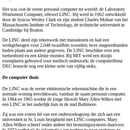
Het was ooit de eerste personal computer ter wereld: de Laboratory
INstrument Computer, oftewel LINC. Hij werd in 1962 ontwikkeld
door de fysicus Wesley Clark en zijn student Charles Molnar van het
Massachusetts Institute of Technology, de technische universiteit in
Cambridge bij Boston.
De LINC deed zijn rekenwerk met transistoren en had een
werkgeheugen voor 2.048 twaalfbits woorden; twee magneetbanden
boden plaats aan andere gegevens. De LINC beschikte over een
toetsenbord en een kleine monitor. Bij MIT werd een dozijn
exemplaren gebouwd voor medisch onderzoek; de computerfirma
DEC bouwde nog een kleine serie van vijftig stuks.
De computer thuis
De LINC was de eerste elektronische rekenmachine die in een
normale woning terechtkwam, vandaar de naam personal computer.
In 1964 en 1965 werkte de jonge filosofe Mary Allen Wilkes met
een LINC in het ouderlijk huis in de stad Baltimore.
Zij was een extern lid van een onderzoeksgroep die zich aan een
universiteit in St. Louis bezighield met LINC-computers. Mary
Allen Wilkes schreef onder andere het besturingssysteem daarvoor.
In 1972 verliet zij de informatica om rechten te gaan studeren; ze