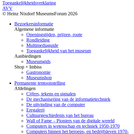
Toegankelijkheidsverklaring
AVV
© Heinz Nixdorf MuseumsForum 2026
Bezoekersinformatie
Algemene informatie
Openingstijden, prijzen, route
Rondleiding
Multimediaguide
Toegankelijkheid van het museum
Aanbiedingen
Museumgids
Shop + Imbiss
Gastronomie
Museumshop
Permanente tentoonstelling
Afdelingen
Cijfers, tekens en signalen
De mechanisering van de informatietechniek
De uitvinding van de computer
Eregalerij
Cultuurgeschiedenis van het bureau
Wall of Fame – Pioniers van de digitale wereld
Computers in wetenschap en techniek 1950-1970
Computers binnen het beroeps- en bedrijfsleven 1970-