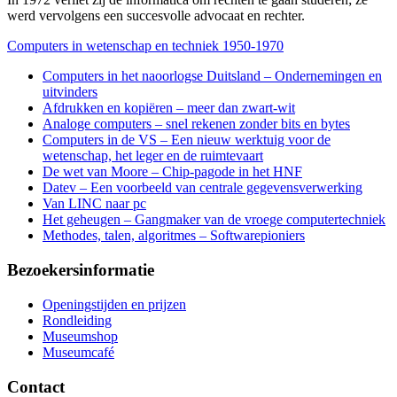
werd vervolgens een succesvolle advocaat en rechter.
Computers in wetenschap en techniek 1950-1970
Computers in het naoorlogse Duitsland – Ondernemingen en
uitvinders
Afdrukken en kopiëren – meer dan zwart-wit
Analoge computers – snel rekenen zonder bits en bytes
Computers in de VS – Een nieuw werktuig voor de
wetenschap, het leger en de ruimtevaart
De wet van Moore – Chip-pagode in het HNF
Datev – Een voorbeeld van centrale gegevensverwerking
Van LINC naar pc
Het geheugen – Gangmaker van de vroege computertechniek
Methodes, talen, algoritmes – Softwarepioniers
Bezoekersinformatie
Openingstijden en prijzen
Rondleiding
Museumshop
Museumcafé
Contact