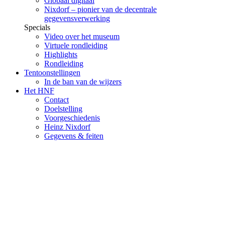
Globaal digitaal
Nixdorf – pionier van de decentrale
gegevensverwerking
Specials
Video over het museum
Virtuele rondleiding
Highlights
Rondleiding
Tentoonstellingen
In de ban van de wijzers
Het HNF
Contact
Doelstelling
Voorgeschiedenis
Heinz Nixdorf
Gegevens & feiten