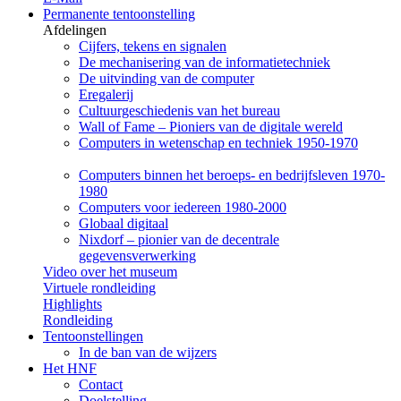
Permanente tentoonstelling
Afdelingen
Cijfers, tekens en signalen
De mechanisering van de informatietechniek
De uitvinding van de computer
Eregalerij
Cultuurgeschiedenis van het bureau
Wall of Fame – Pioniers van de digitale wereld
Computers in wetenschap en techniek 1950-1970
Computers binnen het beroeps- en bedrijfsleven 1970-
1980
Computers voor iedereen 1980-2000
Globaal digitaal
Nixdorf – pionier van de decentrale
gegevensverwerking
Video over het museum
Virtuele rondleiding
Highlights
Rondleiding
Tentoonstellingen
In de ban van de wijzers
Het HNF
Contact
Doelstelling