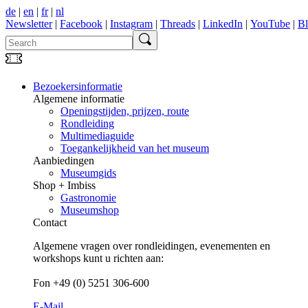
de
|
en
|
fr
|
nl
Newsletter
|
Facebook
|
Instagram
|
Threads
|
LinkedIn
|
YouTube
|
B
Bezoekersinformatie
Algemene informatie
Openingstijden, prijzen, route
Rondleiding
Multimediaguide
Toegankelijkheid van het museum
Aanbiedingen
Museumgids
Shop + Imbiss
Gastronomie
Museumshop
Contact
Algemene vragen over rondleidingen, evenementen en
workshops kunt u richten aan:
Fon +49 (0) 5251 306-600
E-Mail