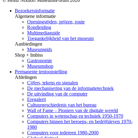
© Heinz Nixdorf MuseumsForum 2026
Bezoekersinformatie
Algemene informatie
Openingstijden, prijzen, route
Rondleiding
Multimediaguide
Toegankelijkheid van het museum
Aanbiedingen
Museumgids
Shop + Imbiss
Gastronomie
Museumshop
Permanente tentoonstelling
Afdelingen
Cijfers, tekens en signalen
De mechanisering van de informatietechniek
De uitvinding van de computer
Eregalerij
Cultuurgeschiedenis van het bureau
Wall of Fame – Pioniers van de digitale wereld
Computers in wetenschap en techniek 1950-1970
Computers binnen het beroeps- en bedrijfsleven 1970-
1980
Computers voor iedereen 1980-2000