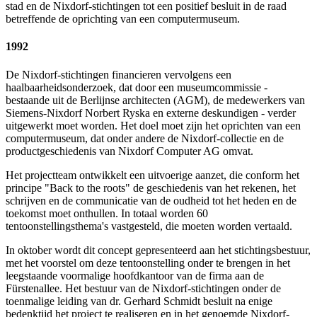
stad en de Nixdorf-stichtingen tot een positief besluit in de raad
betreffende de oprichting van een computermuseum.
1992
De Nixdorf-stichtingen financieren vervolgens een
haalbaarheidsonderzoek, dat door een museumcommissie -
bestaande uit de Berlijnse architecten (AGM), de medewerkers van
Siemens-Nixdorf Norbert Ryska en externe deskundigen - verder
uitgewerkt moet worden. Het doel moet zijn het oprichten van een
computermuseum, dat onder andere de Nixdorf-collectie en de
productgeschiedenis van Nixdorf Computer AG omvat.
Het projectteam ontwikkelt een uitvoerige aanzet, die conform het
principe "Back to the roots" de geschiedenis van het rekenen, het
schrijven en de communicatie van de oudheid tot het heden en de
toekomst moet onthullen. In totaal worden 60
tentoonstellingsthema's vastgesteld, die moeten worden vertaald.
In oktober wordt dit concept gepresenteerd aan het stichtingsbestuur,
met het voorstel om deze tentoonstelling onder te brengen in het
leegstaande voormalige hoofdkantoor van de firma aan de
Fürstenallee. Het bestuur van de Nixdorf-stichtingen onder de
toenmalige leiding van dr. Gerhard Schmidt besluit na enige
bedenktijd het project te realiseren en in het genoemde Nixdorf-