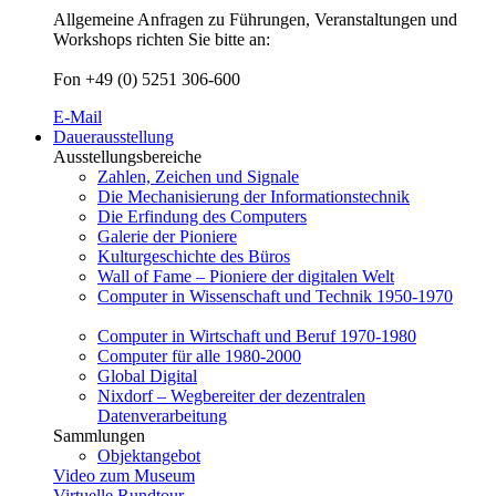
Allgemeine Anfragen zu Führungen, Veranstaltungen und
Workshops richten Sie bitte an:
Fon +49 (0) 5251 306-600
E-Mail
Dauerausstellung
Ausstellungsbereiche
Zahlen, Zeichen und Signale
Die Mechanisierung der Informationstechnik
Die Erfindung des Computers
Galerie der Pioniere
Kulturgeschichte des Büros
Wall of Fame – Pioniere der digitalen Welt
Computer in Wissenschaft und Technik 1950-1970
Computer in Wirtschaft und Beruf 1970-1980
Computer für alle 1980-2000
Global Digital
Nixdorf – Wegbereiter der dezentralen
Datenverarbeitung
Sammlungen
Objektangebot
Video zum Museum
Virtuelle Rundtour