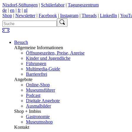
Nixdorf-Stiftungen
|
Schülerlabor
|
Tagungszentrum
de
|
en
|
fr
|
nl
Shop
|
Newsletter
|
Facebook
|
Instagram
|
Threads
|
LinkedIn
|
YouT
Besuch
Allgemeine Informationen
Öffnungszeiten, Preise, Anreise
Kinder und Jugendliche
Führungen
Multimedia-Guide
Barrierefrei
Angebote
Online-Shop
Museumsführer
Podcast
Digitale Angebote
Ausmalbilder
Shop + Imbiss
Gastronomie
Museumsshop
Kontakt