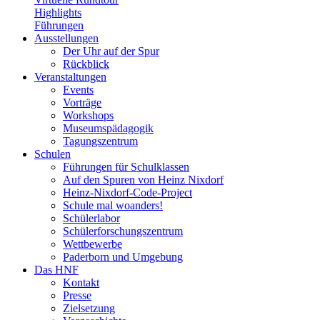
Highlights
Führungen
Ausstellungen
Der Uhr auf der Spur
Rückblick
Veranstaltungen
Events
Vorträge
Workshops
Museumspädagogik
Tagungszentrum
Schulen
Führungen für Schulklassen
Auf den Spuren von Heinz Nixdorf
Heinz-Nixdorf-Code-Project
Schule mal woanders!
Schülerlabor
Schülerforschungszentrum
Wettbewerbe
Paderborn und Umgebung
Das HNF
Kontakt
Presse
Zielsetzung