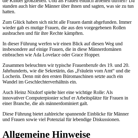
die Kinder großziehen. Und als Frauen endlich arbeiten durften? Da
standen auch hier die Männer über ihnen und sagten, was sie zu tun
hatten.
Zum Glück haben sich nicht alle Frauen damit abgefunden. Immer
wieder gab es mutige Frauen, die aus den vorgegebenen Rollen
ausbrachen und für ihre Rechte kämpften.
In dieser Führung werfen wir einen Blick auf diesen Weg und
insbesondere auf einige Frauen, die in diese Männerdomänen
einbrachen wie Ada Lovelace oder Grace Hopper.
Zusammen beleuchten wir typische Frauenberufe des 19. und 20.
Jahrhunderts, wie die Sekretärin, das „Fräulein vom Amt“ und die
Locherin. Denn mit den ersten Büromaschinen setzte auch ein
Wandel im Geschlechterverhältnis ein.
Auch Heinz Nixdorf spielte hier eine wichtige Rolle: Als
innovativer Computerpionier schuf er Arbeitsplätze für Frauen in
einer Branche, die als männerdominiert galt.
Diese Führung bietet zahlreiche spannende Einblicke für Männer
und Frauen sowie viel Potenzial für lebendige Diskussionen.
Allgemeine Hinweise