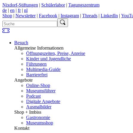
Nixdorf-Stiftungen
|
Schülerlabor
|
Tagungszentrum
de
|
en
|
fr
|
nl
Shop
|
Newsletter
|
Facebook
|
Instagram
|
Threads
|
LinkedIn
|
YouT
Besuch
Allgemeine Informationen
Öffnungszeiten, Preise, Anreise
Kinder und Jugendliche
Führungen
Multimedia-Guide
Barrierefrei
Angebote
Online-Shop
Museumsführer
Podcast
Digitale Angebote
Ausmalbilder
Shop + Imbiss
Gastronomie
Museumsshop
Kontakt