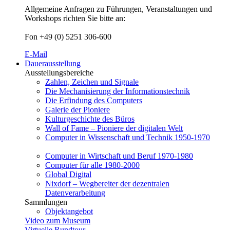
Allgemeine Anfragen zu Führungen, Veranstaltungen und
Workshops richten Sie bitte an:
Fon +49 (0) 5251 306-600
E-Mail
Dauerausstellung
Ausstellungsbereiche
Zahlen, Zeichen und Signale
Die Mechanisierung der Informationstechnik
Die Erfindung des Computers
Galerie der Pioniere
Kulturgeschichte des Büros
Wall of Fame – Pioniere der digitalen Welt
Computer in Wissenschaft und Technik 1950-1970
Computer in Wirtschaft und Beruf 1970-1980
Computer für alle 1980-2000
Global Digital
Nixdorf – Wegbereiter der dezentralen
Datenverarbeitung
Sammlungen
Objektangebot
Video zum Museum
Virtuelle Rundtour