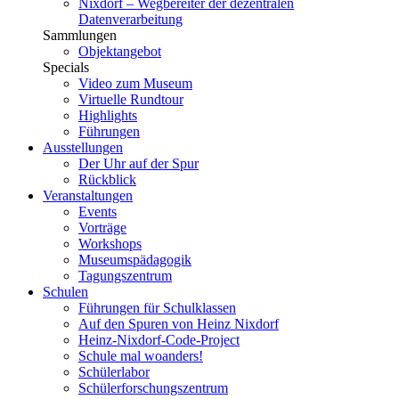
Nixdorf – Wegbereiter der dezentralen
Datenverarbeitung
Sammlungen
Objektangebot
Specials
Video zum Museum
Virtuelle Rundtour
Highlights
Führungen
Ausstellungen
Der Uhr auf der Spur
Rückblick
Veranstaltungen
Events
Vorträge
Workshops
Museumspädagogik
Tagungszentrum
Schulen
Führungen für Schulklassen
Auf den Spuren von Heinz Nixdorf
Heinz-Nixdorf-Code-Project
Schule mal woanders!
Schülerlabor
Schülerforschungszentrum