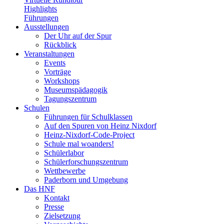
Highlights
Führungen
Ausstellungen
Der Uhr auf der Spur
Rückblick
Veranstaltungen
Events
Vorträge
Workshops
Museumspädagogik
Tagungszentrum
Schulen
Führungen für Schulklassen
Auf den Spuren von Heinz Nixdorf
Heinz-Nixdorf-Code-Project
Schule mal woanders!
Schülerlabor
Schülerforschungszentrum
Wettbewerbe
Paderborn und Umgebung
Das HNF
Kontakt
Presse
Zielsetzung