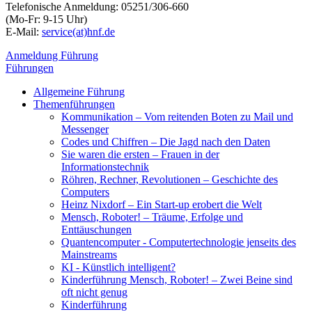
Telefonische Anmeldung: 05251/306-660
(Mo-Fr: 9-15 Uhr)
E-Mail:
service(at)hnf.de
Anmeldung Führung
Führungen
Allgemeine Führung
Themenführungen
Kommunikation – Vom reitenden Boten zu Mail und
Messenger
Codes und Chiffren – Die Jagd nach den Daten
Sie waren die ersten – Frauen in der
Informationstechnik
Röhren, Rechner, Revolutionen – Geschichte des
Computers
Heinz Nixdorf – Ein Start-up erobert die Welt
Mensch, Roboter! – Träume, Erfolge und
Enttäuschungen
Quantencomputer - Computertechnologie jenseits des
Mainstreams
KI - Künstlich intelligent?
Kinderführung Mensch, Roboter! – Zwei Beine sind
oft nicht genug
Kinderführung