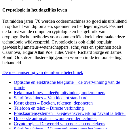
Cryptologie in het dagelijks leven
Tot midden jaren ´70 werden codeermachines zo goed als uitsluitend
in opdracht van diplomaten, spionnen en het leger ingezet. Pas met
de komst van de computercryptologie en het gebruik van
cryptografische methodes voor commerciële doeleinden raakte deze
technologie wijdverspreid. Cryptologie is ook altijd populair
geweest bij amateur-wetenschappers, schrijvers en spionnen zoals
Casanova, Edgar Allan Poe, Jules Verne, Richard Sorge en James
Bond. Ook deze illustere tijdgenoten worden in de tentoonstelling
behandeld.
De mechanisering van de informatietechniek
Optische en elektrische telegrafie – de overwinning van de
ruimte
Rekenmachines – Ideeën, uitvinders, ondernemers
Schrijfmachines – Van idee tot standaard
Kasregisters – Boeken, rekenen, deponeren
Telefoon en telex – Directe verbinding
Ponskaartensystemen – Gegevensverwerking "avant la lettre"
De eerste automaten – wonderen der techniek
Cryptologie – De wereld van codes en codetekens
Schrijfmachines – Massaproducten voor het bureau