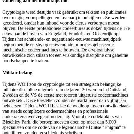
Codering aan het koninklijk hof
Cryptologie werd destijds vaak gebruikt om teksten en publicaties
over magie, voorspellingen en tovenarij te ontcijferen. Ze werden
gecodeerd, omdat hun inhoud voor de clerus verborgen moest
blijven. De eerste professionele codeerbureaus doken tijdens de 17e
eeuw aan de hoven van Engeland, Frankrijk en Oostenrijk op.
Tijdens het achttiende- en negentiende-eeuwse machinetijdperk
begon men de eerste, op eeuwenoude principes gebaseerde
mechanische codeermachines te bouwen. De cryptoanalyse
ontwikkelde zich stilaan tot een wiskundige discipline om geheime
boodschappen te kraken.
Militair belang
Tijdens WO I zou de cryptologie tot een strategisch belangrijke
militaire discipline uitgroeien. In de jaren ´20 werden in Duitsland,
Zweden en de VS de eerste met rotoren uitgeruste codeermachines
ontwikkeld. Deze toestellen zouden de markt meer dan vijftig jaar
beheersen. Tijdens WO II besliste de wedloop tussen ontwikkelaars
van steeds complexere codeermachines en professionele
codekrakers over zege of nederlaag. Vooral de codekrakers van
Bletchley Park, die beroep moesten doen op meer dan 5.000
specialisten om de code van de legendarische Duitse "Enigma" te
ontcijferen, zouden geschiedenis schrijven.