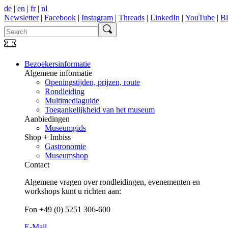
de
|
en
|
fr
|
nl
Newsletter
|
Facebook
|
Instagram
|
Threads
|
LinkedIn
|
YouTube
|
B
Bezoekersinformatie
Algemene informatie
Openingstijden, prijzen, route
Rondleiding
Multimediaguide
Toegankelijkheid van het museum
Aanbiedingen
Museumgids
Shop + Imbiss
Gastronomie
Museumshop
Contact
Algemene vragen over rondleidingen, evenementen en
workshops kunt u richten aan:
Fon +49 (0) 5251 306-600
E-Mail