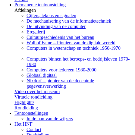
Permanente tentoonstelling
Afdelingen
Cijfers, tekens en signalen
De mechanisering van de informatietechniek
De uitvinding van de computer
Eregalerij
Cultuurgeschiedenis van het bureau
Wall of Fame – Pioniers van de digitale wereld
Computers in wetenschap en techniek 1950-1970
Computers binnen het beroeps- en bedrijfsleven 1970-
1980
Computers voor iedereen 1980-2000
Globaal digitaal
Nixdorf – pionier van de decentrale
gegevensverwerking
Video over het museum
Virtuele rondleiding
Highlights
Rondleiding
Tentoonstellingen
In de ban van de wijzers
Het HNF
Contact
Doelstelling