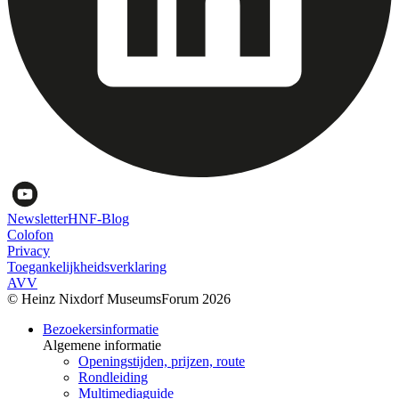
Newsletter
HNF-Blog
Colofon
Privacy
Toegankelijkheidsverklaring
AVV
© Heinz Nixdorf MuseumsForum 2026
Bezoekersinformatie
Algemene informatie
Openingstijden, prijzen, route
Rondleiding
Multimediaguide