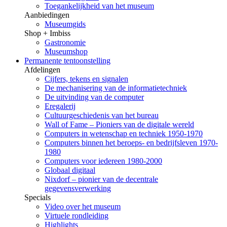
Toegankelijkheid van het museum
Aanbiedingen
Museumgids
Shop + Imbiss
Gastronomie
Museumshop
Permanente tentoonstelling
Afdelingen
Cijfers, tekens en signalen
De mechanisering van de informatietechniek
De uitvinding van de computer
Eregalerij
Cultuurgeschiedenis van het bureau
Wall of Fame – Pioniers van de digitale wereld
Computers in wetenschap en techniek 1950-1970
Computers binnen het beroeps- en bedrijfsleven 1970-
1980
Computers voor iedereen 1980-2000
Globaal digitaal
Nixdorf – pionier van de decentrale
gegevensverwerking
Specials
Video over het museum
Virtuele rondleiding
Highlights