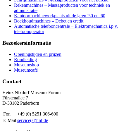
Rekenmachines – Massaproducten voor techniek en
administratie
Kantoormachinewerkplaats uit de jaren '50 en '60
Boekhoudmachines – Debet en credit
Automatische telefooncentrale – Elektromechanica i.p.v.
telefoonoperator
Bezoekersinformatie
Openingstijden en prijzen
Rondleiding
Museumshop
Museumcafé
Contact
Heinz Nixdorf MuseumsForum
Fürstenallee 7
D-33102 Paderborn
Fon
+49 (0) 5251 306-600
E-Mail
service(at)hnf.de