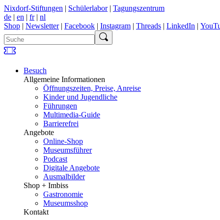
Nixdorf-Stiftungen
|
Schülerlabor
|
Tagungszentrum
de
|
en
|
fr
|
nl
Shop
|
Newsletter
|
Facebook
|
Instagram
|
Threads
|
LinkedIn
|
YouT
Besuch
Allgemeine Informationen
Öffnungszeiten, Preise, Anreise
Kinder und Jugendliche
Führungen
Multimedia-Guide
Barrierefrei
Angebote
Online-Shop
Museumsführer
Podcast
Digitale Angebote
Ausmalbilder
Shop + Imbiss
Gastronomie
Museumsshop
Kontakt