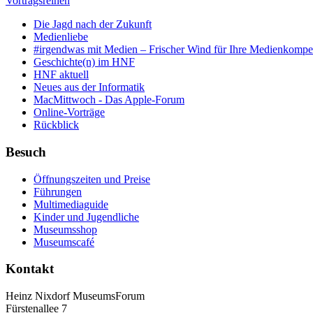
Vortragsreihen
Die Jagd nach der Zukunft
Medienliebe
#irgendwas mit Medien – Frischer Wind für Ihre Medienkompe
Geschichte(n) im HNF
HNF aktuell
Neues aus der Informatik
MacMittwoch - Das Apple-Forum
Online-Vorträge
Rückblick
Besuch
Öffnungszeiten und Preise
Führungen
Multimediaguide
Kinder und Jugendliche
Museumsshop
Museumscafé
Kontakt
Heinz Nixdorf MuseumsForum
Fürstenallee 7