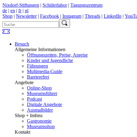
Nixdorf-Stiftungen
|
Schülerlabor
|
Tagungszentrum
de
|
en
|
fr
|
nl
Shop
|
Newsletter
|
Facebook
|
Instagram
|
Threads
|
LinkedIn
|
YouT
Besuch
Allgemeine Informationen
Öffnungszeiten, Preise, Anreise
Kinder und Jugendliche
Führungen
Multimedia-Guide
Barrierefrei
Angebote
Online-Shop
Museumsführer
Podcast
Digitale Angebote
Ausmalbilder
Shop + Imbiss
Gastronomie
Museumsshop
Kontakt