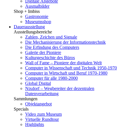
Digitale Angebote
Ausmalbilder
Shop + Imbiss
Gastronomie
Museumsshop
Dauerausstellung
Ausstellungsbereiche
Zahlen, Zeichen und Signale
Die Mechanisierung der Informationstechnik
Die Erfindung des Computers
Galerie der Pioniere
Kulturgeschichte des Büros
Wall of Fame – Pioniere der digitalen Welt
Computer in Wissenschaft und Technik 1950-1970
Computer in Wirtschaft und Beruf 1970-1980
Computer für alle 1980-2000
Global Digital
Nixdorf – Wegbereiter der dezentralen
Datenverarbeitung
Sammlungen
Objektangebot
Specials
Video zum Museum
Virtuelle Rundtour
Highlights