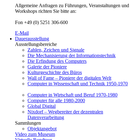
Allgemeine Anfragen zu Führungen, Veranstaltungen und
Workshops richten Sie bitte an:
Fon +49 (0) 5251 306-600
E-Mail
Dauerausstellung
Ausstellungsbereiche
Zahlen, Zeichen und Signale
Die Mechanisierung der Informationstechnik
Die Erfindung des Computers
Galerie der Pioniere
Kulturgeschichte des Büros
Wall of Fame – Pioniere der digitalen Welt
Computer in Wissenschaft und Technik 1950-1970
Computer in Wirtschaft und Beruf 1970-1980
Computer für alle 1980-2000
Global Digital
Nixdorf – Wegbereiter der dezentralen
Datenverarbeitung
Sammlungen
Objektangebot
Video zum Museum
Virtuelle Rundtour