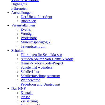
Highlights
Führungen
Ausstellungen
Der Uhr auf der Spur
Rückblick
Veranstaltungen
Events
Vorträge
Workshops
Museumspädagogik
Tagungszentrum
Schulen
Führungen für Schulklassen
Auf den Spuren von Heinz Nixdorf
Heinz-Nixdorf-Code-Project
Schule mal woanders!
Schülerlabor
Schülerforschungszentrum
Wettbewerbe
Paderborn und Umgebung
Das HNF
Kontakt
Presse
Zielsetzung