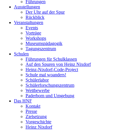
Führungen
Ausstellungen
Der Uhr auf der Spur
Rückblick
Veranstaltungen
Events
Vorträge
Workshops
Museumspädagogik
Tagungszentrum
Schulen
Führungen für Schulklassen
Auf den Spuren von Heinz Nixdorf
Heinz-Nixdorf-Code-Project
Schule mal woanders!
Schülerlabor
Schülerforschungszentrum
Wettbewerbe
Paderborn und Umgebung
Das HNF
Kontakt
Presse
Zielsetzung
Vorgeschichte
Heinz Nixdorf