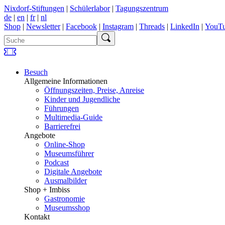
Nixdorf-Stiftungen
|
Schülerlabor
|
Tagungszentrum
de
|
en
|
fr
|
nl
Shop
|
Newsletter
|
Facebook
|
Instagram
|
Threads
|
LinkedIn
|
YouT
Besuch
Allgemeine Informationen
Öffnungszeiten, Preise, Anreise
Kinder und Jugendliche
Führungen
Multimedia-Guide
Barrierefrei
Angebote
Online-Shop
Museumsführer
Podcast
Digitale Angebote
Ausmalbilder
Shop + Imbiss
Gastronomie
Museumsshop
Kontakt