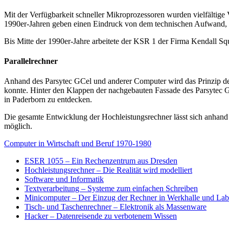
Mit der Verfügbarkeit schneller Mikroprozessoren wurden vielfältig
1990er-Jahren geben einen Eindruck von dem technischen Aufwand, d
Bis Mitte der 1990er-Jahre arbeitete der KSR 1 der Firma Kendall 
Parallelrechner
Anhand des Parsytec GCel und anderer Computer wird das Prinzip der P
konnte. Hinter den Klappen der nachgebauten Fassade des Parsytec G
in Paderborn zu entdecken.
Die gesamte Entwicklung der Hochleistungsrechner lässt sich anhand e
möglich.
Computer in Wirtschaft und Beruf 1970-1980
ESER 1055 – Ein Rechenzentrum aus Dresden
Hochleistungsrechner – Die Realität wird modelliert
Software und Informatik
Textverarbeitung – Systeme zum einfachen Schreiben
Minicomputer – Der Einzug der Rechner in Werkhalle und Lab
Tisch- und Taschenrechner – Elektronik als Massenware
Hacker – Datenreisende zu verbotenem Wissen