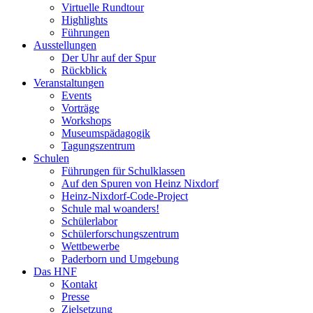
Virtuelle Rundtour
Highlights
Führungen
Ausstellungen
Der Uhr auf der Spur
Rückblick
Veranstaltungen
Events
Vorträge
Workshops
Museumspädagogik
Tagungszentrum
Schulen
Führungen für Schulklassen
Auf den Spuren von Heinz Nixdorf
Heinz-Nixdorf-Code-Project
Schule mal woanders!
Schülerlabor
Schülerforschungszentrum
Wettbewerbe
Paderborn und Umgebung
Das HNF
Kontakt
Presse
Zielsetzung