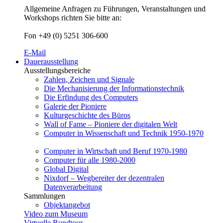
Allgemeine Anfragen zu Führungen, Veranstaltungen und
Workshops richten Sie bitte an:
Fon +49 (0) 5251 306-600
E-Mail
Dauerausstellung
Ausstellungsbereiche
Zahlen, Zeichen und Signale
Die Mechanisierung der Informationstechnik
Die Erfindung des Computers
Galerie der Pioniere
Kulturgeschichte des Büros
Wall of Fame – Pioniere der digitalen Welt
Computer in Wissenschaft und Technik 1950-1970
Computer in Wirtschaft und Beruf 1970-1980
Computer für alle 1980-2000
Global Digital
Nixdorf – Wegbereiter der dezentralen
Datenverarbeitung
Sammlungen
Objektangebot
Video zum Museum
Virtuelle Rundtour