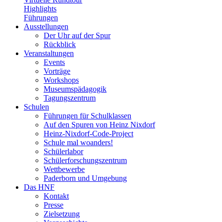
Highlights
Führungen
Ausstellungen
Der Uhr auf der Spur
Rückblick
Veranstaltungen
Events
Vorträge
Workshops
Museumspädagogik
Tagungszentrum
Schulen
Führungen für Schulklassen
Auf den Spuren von Heinz Nixdorf
Heinz-Nixdorf-Code-Project
Schule mal woanders!
Schülerlabor
Schülerforschungszentrum
Wettbewerbe
Paderborn und Umgebung
Das HNF
Kontakt
Presse
Zielsetzung