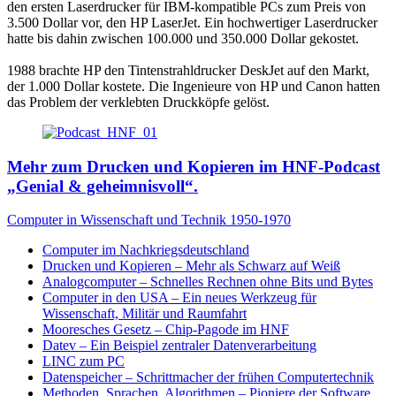
den ersten Laserdrucker für IBM-kompatible PCs zum Preis von
3.500 Dollar vor, den HP LaserJet. Ein hochwertiger Laserdrucker
hatte bis dahin zwischen 100.000 und 350.000 Dollar gekostet.
1988 brachte HP den Tintenstrahldrucker DeskJet auf den Markt,
der 1.000 Dollar kostete. Die Ingenieure von HP und Canon hatten
das Problem der verklebten Druckköpfe gelöst.
Mehr zum Drucken und Kopieren im HNF-Podcast
„Genial & geheimnisvoll“.
Computer in Wissenschaft und Technik 1950-1970
Computer im Nachkriegsdeutschland
Drucken und Kopieren – Mehr als Schwarz auf Weiß
Analogcomputer – Schnelles Rechnen ohne Bits und Bytes
Computer in den USA – Ein neues Werkzeug für
Wissenschaft, Militär und Raumfahrt
Mooresches Gesetz – Chip-Pagode im HNF
Datev – Ein Beispiel zentraler Datenverarbeitung
LINC zum PC
Datenspeicher – Schrittmacher der frühen Computertechnik
Methoden, Sprachen, Algorithmen – Pioniere der Software