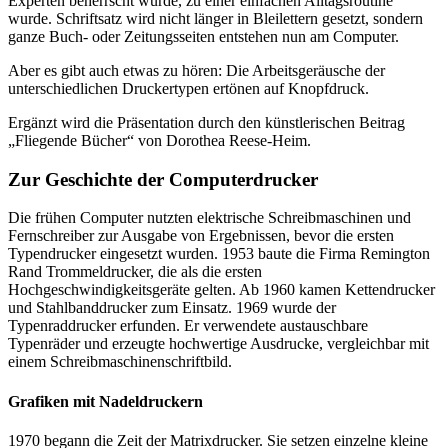
Experten beherrscht wurde, zu einer einfachen Alltagsroutine
wurde. Schriftsatz wird nicht länger in Bleilettern gesetzt, sondern
ganze Buch- oder Zeitungsseiten entstehen nun am Computer.
Aber es gibt auch etwas zu hören: Die Arbeitsgeräusche der
unterschiedlichen Druckertypen ertönen auf Knopfdruck.
Ergänzt wird die Präsentation durch den künstlerischen Beitrag
„Fliegende Bücher“ von Dorothea Reese-Heim.
Zur Geschichte der Computerdrucker
Die frühen Computer nutzten elektrische Schreibmaschinen und
Fernschreiber zur Ausgabe von Ergebnissen, bevor die ersten
Typendrucker eingesetzt wurden. 1953 baute die Firma Remington
Rand Trommeldrucker, die als die ersten
Hochgeschwindigkeitsgeräte gelten. Ab 1960 kamen Kettendrucker
und Stahlbanddrucker zum Einsatz. 1969 wurde der
Typenraddrucker erfunden. Er verwendete austauschbare
Typenräder und erzeugte hochwertige Ausdrucke, vergleichbar mit
einem Schreibmaschinenschriftbild.
Grafiken mit Nadeldruckern
1970 begann die Zeit der Matrixdrucker. Sie setzen einzelne kleine