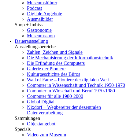
Museumsführer
Podcast
Digitale Angebote
Ausmalbilder
Shop + Imbiss
Gastronomie
Museumsshop
Dauerausstellung
Ausstellungsbereiche
Zahlen, Zeichen und Signale
Die Mechanisierung der Informationstechnik
Die Erfindung des Computers
Galerie der Pioniere
Kulturgeschichte des Büros
Wall of Fame – Pioniere der digitalen Welt
Computer in Wissenschaft und Technik 1950-1970
Computer in Wirtschaft und Beruf 1970-1980
Computer für alle 1980-2000
Global Digital
Nixdorf – Wegbereiter der dezentralen
Datenverarbeitung
Sammlungen
Objektangebot
Specials
Video zum Museum