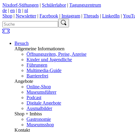
Nixdorf-Stiftungen
|
Schülerlabor
|
Tagungszentrum
de
|
en
|
fr
|
nl
Shop
|
Newsletter
|
Facebook
|
Instagram
|
Threads
|
LinkedIn
|
YouT
Besuch
Allgemeine Informationen
Öffnungszeiten, Preise, Anreise
Kinder und Jugendliche
Führungen
Multimedia-Guide
Barrierefrei
Angebote
Online-Shop
Museumsführer
Podcast
Digitale Angebote
Ausmalbilder
Shop + Imbiss
Gastronomie
Museumsshop
Kontakt