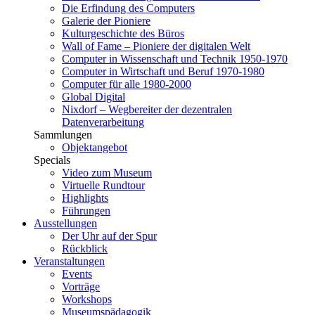
Die Erfindung des Computers
Galerie der Pioniere
Kulturgeschichte des Büros
Wall of Fame – Pioniere der digitalen Welt
Computer in Wissenschaft und Technik 1950-1970
Computer in Wirtschaft und Beruf 1970-1980
Computer für alle 1980-2000
Global Digital
Nixdorf – Wegbereiter der dezentralen
Datenverarbeitung
Sammlungen
Objektangebot
Specials
Video zum Museum
Virtuelle Rundtour
Highlights
Führungen
Ausstellungen
Der Uhr auf der Spur
Rückblick
Veranstaltungen
Events
Vorträge
Workshops
Museumspädagogik