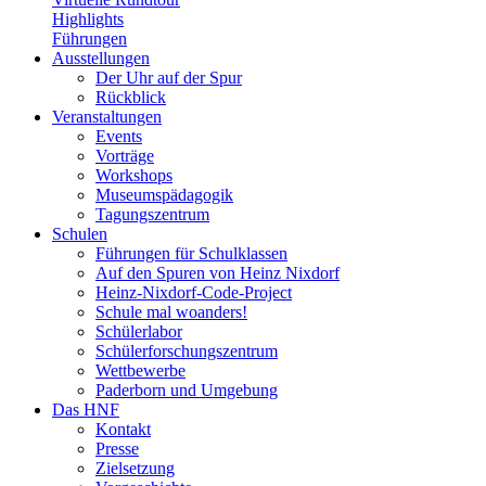
Highlights
Führungen
Ausstellungen
Der Uhr auf der Spur
Rückblick
Veranstaltungen
Events
Vorträge
Workshops
Museumspädagogik
Tagungszentrum
Schulen
Führungen für Schulklassen
Auf den Spuren von Heinz Nixdorf
Heinz-Nixdorf-Code-Project
Schule mal woanders!
Schülerlabor
Schülerforschungszentrum
Wettbewerbe
Paderborn und Umgebung
Das HNF
Kontakt
Presse
Zielsetzung