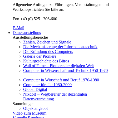
Allgemeine Anfragen zu Führungen, Veranstaltungen und
Workshops richten Sie bitte an:
Fon +49 (0) 5251 306-600
E-Mail
Dauerausstellung
Ausstellungsbereiche
Zahlen, Zeichen und Signale
Die Mechanisierung der Informationstechnik
Die Erfindung des Computers
Galerie der Pioniere
Kulturgeschichte des Büros
Wall of Fame – Pioniere der digitalen Welt
Computer in Wissenschaft und Technik 1950-1970
Computer in Wirtschaft und Beruf 1970-1980
Computer für alle 1980-2000
Global Digital
Nixdorf – Wegbereiter der dezentralen
Datenverarbeitung
Sammlungen
Objektangebot
Video zum Museum
Virtuelle Rundtour