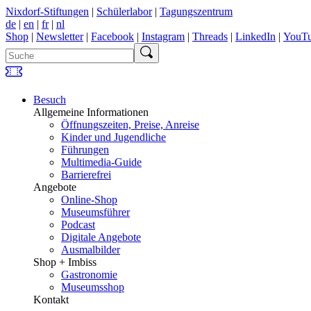
Nixdorf-Stiftungen
|
Schülerlabor
|
Tagungszentrum
de
|
en
|
fr
|
nl
Shop
|
Newsletter
|
Facebook
|
Instagram
|
Threads
|
LinkedIn
|
YouT
Besuch
Allgemeine Informationen
Öffnungszeiten, Preise, Anreise
Kinder und Jugendliche
Führungen
Multimedia-Guide
Barrierefrei
Angebote
Online-Shop
Museumsführer
Podcast
Digitale Angebote
Ausmalbilder
Shop + Imbiss
Gastronomie
Museumsshop
Kontakt