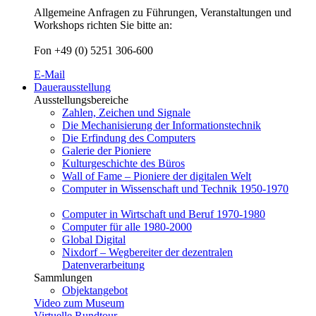
Allgemeine Anfragen zu Führungen, Veranstaltungen und
Workshops richten Sie bitte an:
Fon +49 (0) 5251 306-600
E-Mail
Dauerausstellung
Ausstellungsbereiche
Zahlen, Zeichen und Signale
Die Mechanisierung der Informationstechnik
Die Erfindung des Computers
Galerie der Pioniere
Kulturgeschichte des Büros
Wall of Fame – Pioniere der digitalen Welt
Computer in Wissenschaft und Technik 1950-1970
Computer in Wirtschaft und Beruf 1970-1980
Computer für alle 1980-2000
Global Digital
Nixdorf – Wegbereiter der dezentralen
Datenverarbeitung
Sammlungen
Objektangebot
Video zum Museum
Virtuelle Rundtour