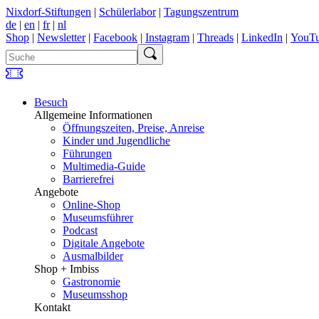
Nixdorf-Stiftungen
|
Schülerlabor
|
Tagungszentrum
de
|
en
|
fr
|
nl
Shop
|
Newsletter
|
Facebook
|
Instagram
|
Threads
|
LinkedIn
|
YouT
Besuch
Allgemeine Informationen
Öffnungszeiten, Preise, Anreise
Kinder und Jugendliche
Führungen
Multimedia-Guide
Barrierefrei
Angebote
Online-Shop
Museumsführer
Podcast
Digitale Angebote
Ausmalbilder
Shop + Imbiss
Gastronomie
Museumsshop
Kontakt