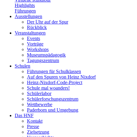
Highlights
Führungen
Ausstellungen
Der Uhr auf der Spur
Rückblick
Veranstaltungen
Events
Vorträge
Workshops
Museumspädagogik
Tagungszentrum
Schulen
Führungen für Schulklassen
Auf den Spuren von Heinz Nixdorf
Heinz-Nixdorf-Code-Project
Schule mal woanders!
Schülerlabor
Schülerforschungszentrum
Wettbewerbe
Paderborn und Umgebung
Das HNF
Kontakt
Presse
Zielsetzung