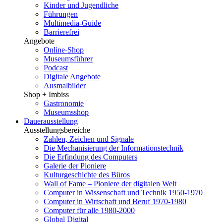
Kinder und Jugendliche
Führungen
Multimedia-Guide
Barrierefrei
Angebote
Online-Shop
Museumsführer
Podcast
Digitale Angebote
Ausmalbilder
Shop + Imbiss
Gastronomie
Museumsshop
Dauerausstellung
Ausstellungsbereiche
Zahlen, Zeichen und Signale
Die Mechanisierung der Informationstechnik
Die Erfindung des Computers
Galerie der Pioniere
Kulturgeschichte des Büros
Wall of Fame – Pioniere der digitalen Welt
Computer in Wissenschaft und Technik 1950-1970
Computer in Wirtschaft und Beruf 1970-1980
Computer für alle 1980-2000
Global Digital