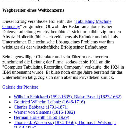
Wegbereiter eines Weltkonzerns
Dieser Erfolg veranlasste Hollerith, die "
Tabulating Machine
Company
" zu gründen. Obwohl der Bedarf an automatischer
Datenverarbeitung wuchs, bemühte er sich nur halbherzig um den
Absatz. Hollerith fühlte sich zeitlebens als Erfinder und nicht als
Unternehmer. Die technische Lösung eines Problems war ihm
wichtiger als der wirtschaftliche Erfolg seiner Erfindungen.
Sein eigenwilliger Charakter und sein Jähzorn erschwerten
zunehmend die Leitung der Firma, sodass er sie 1911 an die
"Computer Tabulating Recording Company" verkaufte, die 1924 in
IBM unbenannt wurde. Er blieb noch einige Jahre beratend für das
Unternehmen tätig, zog sich dann aber ins Privatleben zurück.
Galerie der Pioniere
Wilhelm Schickard (1592-1635), Blaise Pascal (1623-1662)
Gottfried Wilhelm Leibniz (1646-1716)
Charles Babbage (1791-1871)
Werner von Siemens (1816-1892)
Herman Hollerith (1860-1929)
Thomas J. Watson sr. (1874-1956), Thomas J. Watson jr.
(1914-1993)