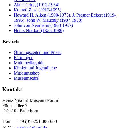
Alan Turing (1912-1954)
Konrad Zuse (1910-1995)
Howard H. Aiken (1900-1973), J. Presper Eckert (1919-
1995), John W. Mauchly (1907-1980)
John von Neumann (1903-1957)
Heinz Nixdorf (1925-1986)
Besuch
Öffnungszeiten und Preise
Führungen
Multimediaguide
Kinder und Jugendliche
Museumsshop
Museumscafé
Kontakt
Heinz Nixdorf MuseumsForum
Fürstenallee 7
D-33102 Paderborn
Fon
+49 (0) 5251 306-600
E-Mail
service(at)hnf.de