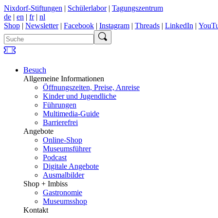
Nixdorf-Stiftungen
|
Schülerlabor
|
Tagungszentrum
de
|
en
|
fr
|
nl
Shop
|
Newsletter
|
Facebook
|
Instagram
|
Threads
|
LinkedIn
|
YouT
Besuch
Allgemeine Informationen
Öffnungszeiten, Preise, Anreise
Kinder und Jugendliche
Führungen
Multimedia-Guide
Barrierefrei
Angebote
Online-Shop
Museumsführer
Podcast
Digitale Angebote
Ausmalbilder
Shop + Imbiss
Gastronomie
Museumsshop
Kontakt