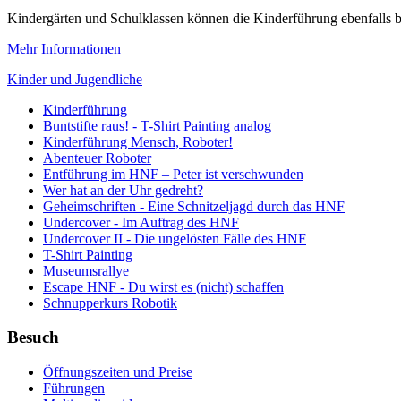
Kindergärten und Schulklassen können die Kinderführung ebenfalls 
Mehr Informationen
Kinder und Jugendliche
Kinderführung
Buntstifte raus! - T-Shirt Painting analog
Kinderführung Mensch, Roboter!
Abenteuer Roboter
Entführung im HNF – Peter ist verschwunden
Wer hat an der Uhr gedreht?
Geheimschriften - Eine Schnitzeljagd durch das HNF
Undercover - Im Auftrag des HNF
Undercover II - Die ungelösten Fälle des HNF
T-Shirt Painting
Museumsrallye
Escape HNF - Du wirst es (nicht) schaffen
Schnupperkurs Robotik
Besuch
Öffnungszeiten und Preise
Führungen