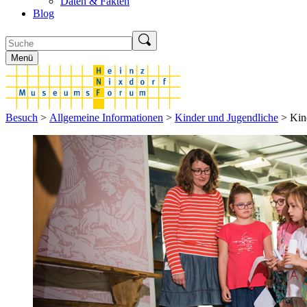
Daten & Fakten
Blog
Menü
Besuch
>
Allgemeine Informationen
>
Kinder und Jugendliche
> Kin