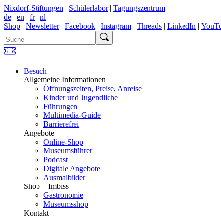
Nixdorf-Stiftungen
|
Schülerlabor
|
Tagungszentrum
de
|
en
|
fr
|
nl
Shop
|
Newsletter
|
Facebook
|
Instagram
|
Threads
|
LinkedIn
|
YouT
Besuch
Allgemeine Informationen
Öffnungszeiten, Preise, Anreise
Kinder und Jugendliche
Führungen
Multimedia-Guide
Barrierefrei
Angebote
Online-Shop
Museumsführer
Podcast
Digitale Angebote
Ausmalbilder
Shop + Imbiss
Gastronomie
Museumsshop
Kontakt