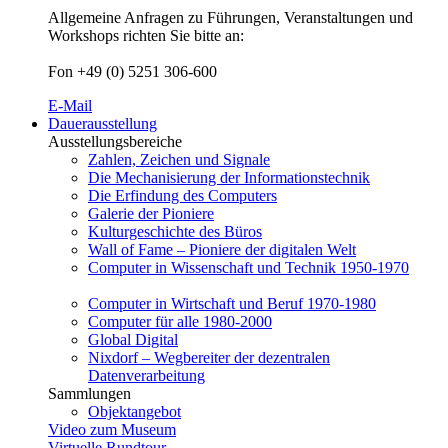
Allgemeine Anfragen zu Führungen, Veranstaltungen und
Workshops richten Sie bitte an:
Fon +49 (0) 5251 306-600
E-Mail
Dauerausstellung
Ausstellungsbereiche
Zahlen, Zeichen und Signale
Die Mechanisierung der Informationstechnik
Die Erfindung des Computers
Galerie der Pioniere
Kulturgeschichte des Büros
Wall of Fame – Pioniere der digitalen Welt
Computer in Wissenschaft und Technik 1950-1970
Computer in Wirtschaft und Beruf 1970-1980
Computer für alle 1980-2000
Global Digital
Nixdorf – Wegbereiter der dezentralen
Datenverarbeitung
Sammlungen
Objektangebot
Video zum Museum
Virtuelle Rundtour