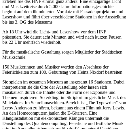
Erleben Sie das HNF einmal ganz anders! Eine einzigartige Licht-
und Musikzeitreise durch 5.000 Jahre Informationsgeschichte
beginnt auf dem illuminierten Vorplatz mit Fassadenprojektion und
Lasershow und führt über verschiedene Stationen in der Ausstellung
bis ins 3. OG des Museums.
Ab 18 Uhr wird die Licht- und Lasershow vor dem HNF
präsentiert. Sie dauert acht Minuten und wird nach kurzen Pausen
bis 22 Uhr mehrfach wiederholt.
Für die musikalische Gestaltung sorgen Mitglieder der Städtischen
Musikschule.
150 Musikerinnen und Musiker werden den Abschluss der
Feierlichkeiten zum 100. Geburtstag von Heinz Nixdorf bestreiten.
Sie spielen im gesamten Museum an insgesamt 16 Stationen. Dabei
interpretieren sie die Orte der Ausstellung oder lassen sich
musikalisch durch die Inhalte oder die Form der Exponate und
Themen inspirieren. So erklingt im Skriptorium geistliche Musik des
Mittelalters. Im Schreibmaschinen-Bereich ist „The Typewriter“ von
Leroy Anderson zu hören, bekannt aus einem Film mit Jerry Lewis.
An den Homecomputern jaulen die E-Gitarren. Eine
Klanginstallation mit elektronischen Klängen untermalt die
Darstellung des Quantencomputing. Feierliche und festliche Musik
wird im Ausstellungsbereich zur Nixdorf Computer AG ertönen,