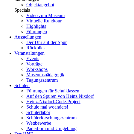
Objektangebot
Specials
Video zum Museum
Virtuelle Rundtour
Highlights
Führungen
Ausstellungen
Der Uhr auf der Spur
Rückblick
Veranstaltungen
Events
Vorträge
Workshops
Museumspädagogik
Tagungszentrum
Schulen
Führungen für Schulklassen
Auf den Spuren von Heinz Nixdorf
Heinz-Nixdorf-Code-Project
Schule mal woanders!
Schülerlabor
Schülerforschungszentrum
Wettbewerbe
Paderborn und Umgebung
Das HNF