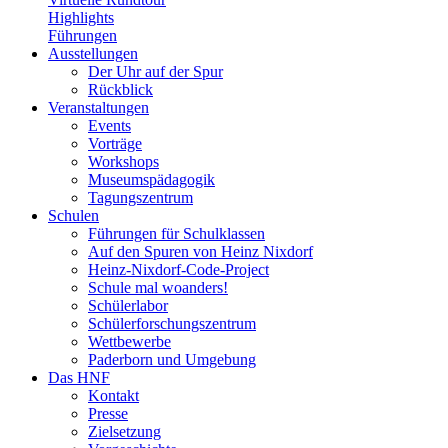
Highlights
Führungen
Ausstellungen
Der Uhr auf der Spur
Rückblick
Veranstaltungen
Events
Vorträge
Workshops
Museumspädagogik
Tagungszentrum
Schulen
Führungen für Schulklassen
Auf den Spuren von Heinz Nixdorf
Heinz-Nixdorf-Code-Project
Schule mal woanders!
Schülerlabor
Schülerforschungszentrum
Wettbewerbe
Paderborn und Umgebung
Das HNF
Kontakt
Presse
Zielsetzung