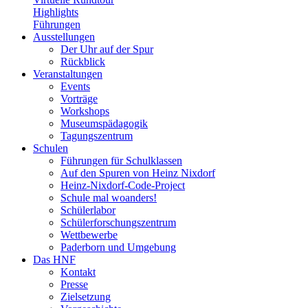
Highlights
Führungen
Ausstellungen
Der Uhr auf der Spur
Rückblick
Veranstaltungen
Events
Vorträge
Workshops
Museumspädagogik
Tagungszentrum
Schulen
Führungen für Schulklassen
Auf den Spuren von Heinz Nixdorf
Heinz-Nixdorf-Code-Project
Schule mal woanders!
Schülerlabor
Schülerforschungszentrum
Wettbewerbe
Paderborn und Umgebung
Das HNF
Kontakt
Presse
Zielsetzung