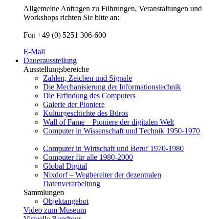
Allgemeine Anfragen zu Führungen, Veranstaltungen und
Workshops richten Sie bitte an:
Fon +49 (0) 5251 306-600
E-Mail
Dauerausstellung
Ausstellungsbereiche
Zahlen, Zeichen und Signale
Die Mechanisierung der Informationstechnik
Die Erfindung des Computers
Galerie der Pioniere
Kulturgeschichte des Büros
Wall of Fame – Pioniere der digitalen Welt
Computer in Wissenschaft und Technik 1950-1970
Computer in Wirtschaft und Beruf 1970-1980
Computer für alle 1980-2000
Global Digital
Nixdorf – Wegbereiter der dezentralen
Datenverarbeitung
Sammlungen
Objektangebot
Video zum Museum
Virtuelle Rundtour