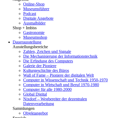
Online-Shop
Museumsführer
Podcast
Digitale Angebote
Ausmalbilder
Shop + Imbiss
Gastronomie
Museumsshop
Dauerausstellung
Ausstellungsbereiche
Zahlen, Zeichen und Signale
Die Mechanisierung der Informationstechnik
Die Erfindung des Computers
Galerie der Pioniere
Kulturgeschichte des Büros
Wall of Fame – Pioniere der digitalen Welt
Computer in Wissenschaft und Technik 1950-1970
Computer in Wirtschaft und Beruf 1970-1980
Computer für alle 1980-2000
Global Digital
Nixdorf – Wegbereiter der dezentralen
Datenverarbeitung
Sammlungen
Objektangebot
Specials