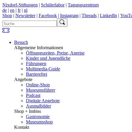
Nixdorf-Stiftungen
|
Schülerlabor
|
Tagungszentrum
de
|
en
|
fr
|
nl
Shop
|
Newsletter
|
Facebook
|
Instagram
|
Threads
|
LinkedIn
|
YouT
Besuch
Allgemeine Informationen
Öffnungszeiten, Preise, Anreise
Kinder und Jugendliche
Führungen
Multimedia-Guide
Barrierefrei
Angebote
Online-Shop
Museumsführer
Podcast
Digitale Angebote
Ausmalbilder
Shop + Imbiss
Gastronomie
Museumsshop
Kontakt