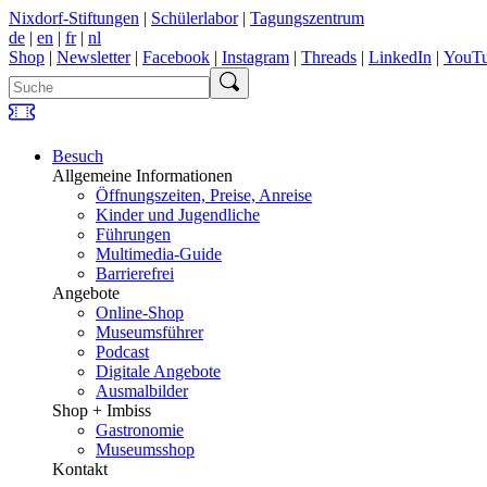
Nixdorf-Stiftungen
|
Schülerlabor
|
Tagungszentrum
de
|
en
|
fr
|
nl
Shop
|
Newsletter
|
Facebook
|
Instagram
|
Threads
|
LinkedIn
|
YouT
Besuch
Allgemeine Informationen
Öffnungszeiten, Preise, Anreise
Kinder und Jugendliche
Führungen
Multimedia-Guide
Barrierefrei
Angebote
Online-Shop
Museumsführer
Podcast
Digitale Angebote
Ausmalbilder
Shop + Imbiss
Gastronomie
Museumsshop
Kontakt