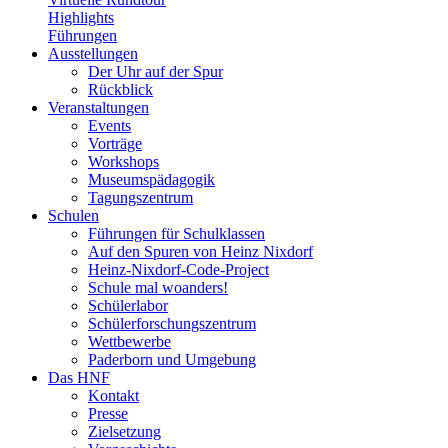
Highlights
Führungen
Ausstellungen
Der Uhr auf der Spur
Rückblick
Veranstaltungen
Events
Vorträge
Workshops
Museumspädagogik
Tagungszentrum
Schulen
Führungen für Schulklassen
Auf den Spuren von Heinz Nixdorf
Heinz-Nixdorf-Code-Project
Schule mal woanders!
Schülerlabor
Schülerforschungszentrum
Wettbewerbe
Paderborn und Umgebung
Das HNF
Kontakt
Presse
Zielsetzung