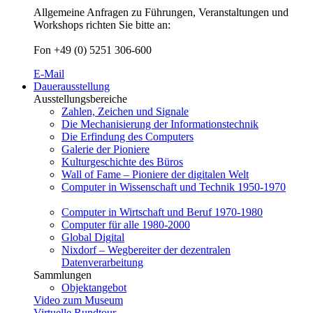
Allgemeine Anfragen zu Führungen, Veranstaltungen und
Workshops richten Sie bitte an:
Fon +49 (0) 5251 306-600
E-Mail
Dauerausstellung
Ausstellungsbereiche
Zahlen, Zeichen und Signale
Die Mechanisierung der Informationstechnik
Die Erfindung des Computers
Galerie der Pioniere
Kulturgeschichte des Büros
Wall of Fame – Pioniere der digitalen Welt
Computer in Wissenschaft und Technik 1950-1970
Computer in Wirtschaft und Beruf 1970-1980
Computer für alle 1980-2000
Global Digital
Nixdorf – Wegbereiter der dezentralen
Datenverarbeitung
Sammlungen
Objektangebot
Video zum Museum
Virtuelle Rundtour