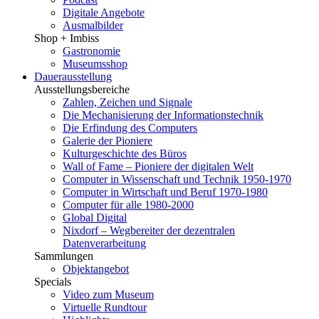
Digitale Angebote
Ausmalbilder
Shop + Imbiss
Gastronomie
Museumsshop
Dauerausstellung
Ausstellungsbereiche
Zahlen, Zeichen und Signale
Die Mechanisierung der Informationstechnik
Die Erfindung des Computers
Galerie der Pioniere
Kulturgeschichte des Büros
Wall of Fame – Pioniere der digitalen Welt
Computer in Wissenschaft und Technik 1950-1970
Computer in Wirtschaft und Beruf 1970-1980
Computer für alle 1980-2000
Global Digital
Nixdorf – Wegbereiter der dezentralen
Datenverarbeitung
Sammlungen
Objektangebot
Specials
Video zum Museum
Virtuelle Rundtour