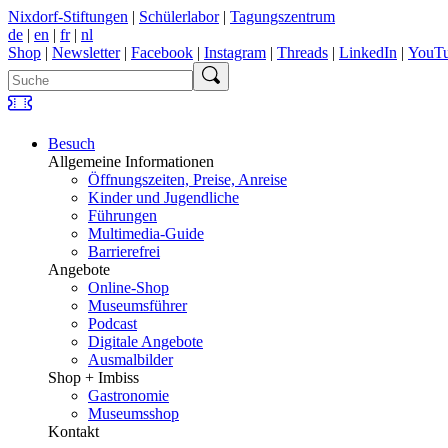
Nixdorf-Stiftungen
|
Schülerlabor
|
Tagungszentrum
de
|
en
|
fr
|
nl
Shop
|
Newsletter
|
Facebook
|
Instagram
|
Threads
|
LinkedIn
|
YouT
Besuch
Allgemeine Informationen
Öffnungszeiten, Preise, Anreise
Kinder und Jugendliche
Führungen
Multimedia-Guide
Barrierefrei
Angebote
Online-Shop
Museumsführer
Podcast
Digitale Angebote
Ausmalbilder
Shop + Imbiss
Gastronomie
Museumsshop
Kontakt