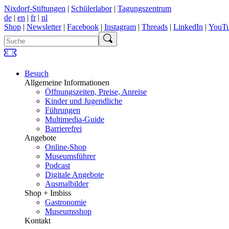
Nixdorf-Stiftungen
|
Schülerlabor
|
Tagungszentrum
de
|
en
|
fr
|
nl
Shop
|
Newsletter
|
Facebook
|
Instagram
|
Threads
|
LinkedIn
|
YouT
Besuch
Allgemeine Informationen
Öffnungszeiten, Preise, Anreise
Kinder und Jugendliche
Führungen
Multimedia-Guide
Barrierefrei
Angebote
Online-Shop
Museumsführer
Podcast
Digitale Angebote
Ausmalbilder
Shop + Imbiss
Gastronomie
Museumsshop
Kontakt