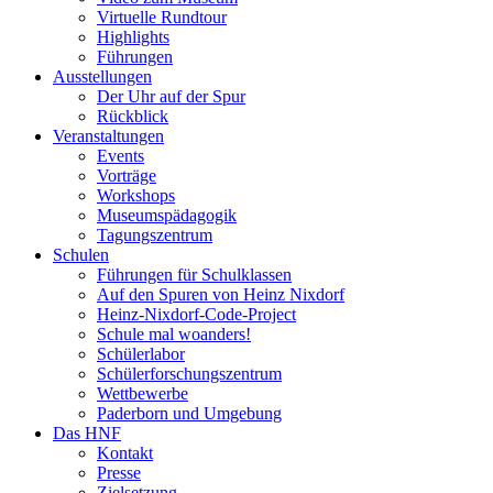
Virtuelle Rundtour
Highlights
Führungen
Ausstellungen
Der Uhr auf der Spur
Rückblick
Veranstaltungen
Events
Vorträge
Workshops
Museumspädagogik
Tagungszentrum
Schulen
Führungen für Schulklassen
Auf den Spuren von Heinz Nixdorf
Heinz-Nixdorf-Code-Project
Schule mal woanders!
Schülerlabor
Schülerforschungszentrum
Wettbewerbe
Paderborn und Umgebung
Das HNF
Kontakt
Presse
Zielsetzung