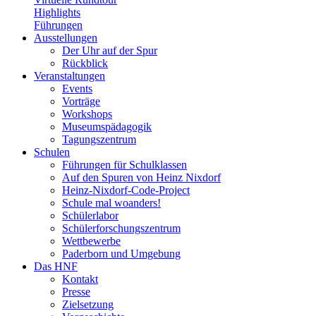
Highlights
Führungen
Ausstellungen
Der Uhr auf der Spur
Rückblick
Veranstaltungen
Events
Vorträge
Workshops
Museumspädagogik
Tagungszentrum
Schulen
Führungen für Schulklassen
Auf den Spuren von Heinz Nixdorf
Heinz-Nixdorf-Code-Project
Schule mal woanders!
Schülerlabor
Schülerforschungszentrum
Wettbewerbe
Paderborn und Umgebung
Das HNF
Kontakt
Presse
Zielsetzung