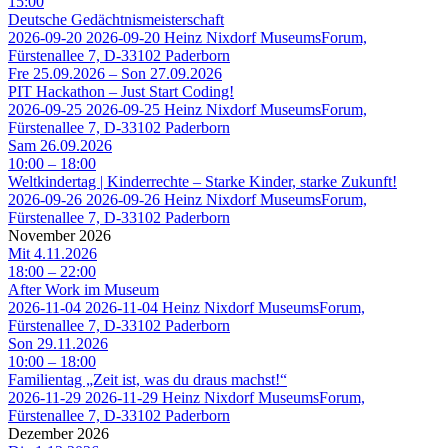
15:00
Deutsche Gedächtnismeisterschaft
2026-09-20
2026-09-20
Heinz Nixdorf MuseumsForum,
Fürstenallee 7, D-33102 Paderborn
Fre 25.09.2026
–
Son 27.09.2026
PIT Hackathon – Just Start Coding!
2026-09-25
2026-09-25
Heinz Nixdorf MuseumsForum,
Fürstenallee 7, D-33102 Paderborn
Sam 26.09.2026
10:00
– 18:00
Weltkindertag | Kinderrechte – Starke Kinder, starke Zukunft!
2026-09-26
2026-09-26
Heinz Nixdorf MuseumsForum,
Fürstenallee 7, D-33102 Paderborn
November 2026
Mit 4.11.2026
18:00
– 22:00
After Work im Museum
2026-11-04
2026-11-04
Heinz Nixdorf MuseumsForum,
Fürstenallee 7, D-33102 Paderborn
Son 29.11.2026
10:00
– 18:00
Familientag „Zeit ist, was du draus machst!“
2026-11-29
2026-11-29
Heinz Nixdorf MuseumsForum,
Fürstenallee 7, D-33102 Paderborn
Dezember 2026