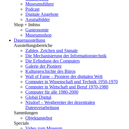
Museumsführer
Podcast
Digitale Angebote
Ausmalbilder
Shop + Imbiss
Gastronomie
Museumsshop
Dauerausstellung
Ausstellungsbereiche
Zahlen, Zeichen und Signale
Die Mechanisierung der Informationstechnik
Die Erfindung des Computers
Galerie der Pioniere
Kulturgeschichte des Büros
Wall of Fame – Pioniere der digitalen Welt
Computer in Wissenschaft und Technik 1950-1970
Computer in Wirtschaft und Beruf 1970-1980
Computer für alle 1980-2000
Global Digital
Nixdorf – Wegbereiter der dezentralen
Datenverarbeitung
Sammlungen
Objektangebot
Specials
Video zum Museum