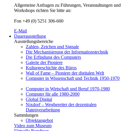
Allgemeine Anfragen zu Führungen, Veranstaltungen und
Workshops richten Sie bitte an:
Fon +49 (0) 5251 306-600
E-Mail
Dauerausstellung
Ausstellungsbereiche
Zahlen, Zeichen und Signale
Die Mechanisierung der Informationstechnik
Die Erfindung des Computers
Galerie der Pioniere
Kulturgeschichte des Büros
Wall of Fame – Pioniere der digitalen Welt
Computer in Wissenschaft und Technik 1950-1970
Computer in Wirtschaft und Beruf 1970-1980
Computer für alle 1980-2000
Global Digital
Nixdorf – Wegbereiter der dezentralen
Datenverarbeitung
Sammlungen
Objektangebot
Video zum Museum
Virtuelle Rundtour