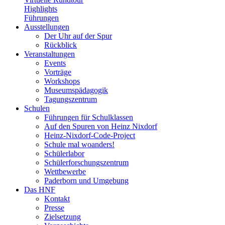
Highlights
Führungen
Ausstellungen
Der Uhr auf der Spur
Rückblick
Veranstaltungen
Events
Vorträge
Workshops
Museumspädagogik
Tagungszentrum
Schulen
Führungen für Schulklassen
Auf den Spuren von Heinz Nixdorf
Heinz-Nixdorf-Code-Project
Schule mal woanders!
Schülerlabor
Schülerforschungszentrum
Wettbewerbe
Paderborn und Umgebung
Das HNF
Kontakt
Presse
Zielsetzung