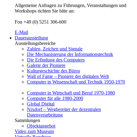
Allgemeine Anfragen zu Führungen, Veranstaltungen und
Workshops richten Sie bitte an:
Fon +49 (0) 5251 306-600
E-Mail
Dauerausstellung
Ausstellungsbereiche
Zahlen, Zeichen und Signale
Die Mechanisierung der Informationstechnik
Die Erfindung des Computers
Galerie der Pioniere
Kulturgeschichte des Büros
Wall of Fame – Pioniere der digitalen Welt
Computer in Wissenschaft und Technik 1950-1970
Computer in Wirtschaft und Beruf 1970-1980
Computer für alle 1980-2000
Global Digital
Nixdorf – Wegbereiter der dezentralen
Datenverarbeitung
Sammlungen
Objektangebot
Video zum Museum
Virtuelle Rundtour