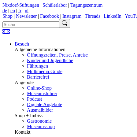
Nixdorf-Stiftungen
|
Schülerlabor
|
Tagungszentrum
de
|
en
|
fr
|
nl
Shop
|
Newsletter
|
Facebook
|
Instagram
|
Threads
|
LinkedIn
|
YouT
Besuch
Allgemeine Informationen
Öffnungszeiten, Preise, Anreise
Kinder und Jugendliche
Führungen
Multimedia-Guide
Barrierefrei
Angebote
Online-Shop
Museumsführer
Podcast
Digitale Angebote
Ausmalbilder
Shop + Imbiss
Gastronomie
Museumsshop
Kontakt