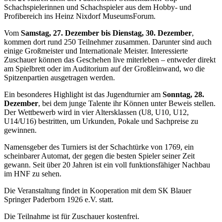
Schachspielerinnen und Schachspieler aus dem Hobby- und
Profibereich ins Heinz Nixdorf MuseumsForum.
Vom
Samstag, 27. Dezember bis Dienstag, 30. Dezember
,
kommen dort rund 250 Teilnehmer zusammen. Darunter sind auch
einige Großmeister und Internationale Meister. Interessierte
Zuschauer können das Geschehen live miterleben – entweder direkt
am Spielbrett oder im Auditorium auf der Großleinwand, wo die
Spitzenpartien ausgetragen werden.
Ein besonderes Highlight ist das Jugendturnier am
Sonntag, 28.
Dezember
, bei dem junge Talente ihr Können unter Beweis stellen.
Der Wettbewerb wird in vier Altersklassen (U8, U10, U12,
U14/U16) bestritten, um Urkunden, Pokale und Sachpreise zu
gewinnen.
Namensgeber des Turniers ist der Schachtürke von 1769, ein
scheinbarer Automat, der gegen die besten Spieler seiner Zeit
gewann. Seit über 20 Jahren ist ein voll funktionsfähiger Nachbau
im HNF zu sehen.
Die Veranstaltung findet in Kooperation mit dem SK Blauer
Springer Paderborn 1926 e.V. statt.
Die Teilnahme ist für Zuschauer kostenfrei.