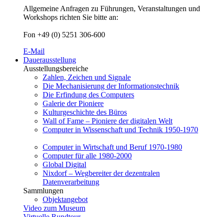
Allgemeine Anfragen zu Führungen, Veranstaltungen und
Workshops richten Sie bitte an:
Fon +49 (0) 5251 306-600
E-Mail
Dauerausstellung
Ausstellungsbereiche
Zahlen, Zeichen und Signale
Die Mechanisierung der Informationstechnik
Die Erfindung des Computers
Galerie der Pioniere
Kulturgeschichte des Büros
Wall of Fame – Pioniere der digitalen Welt
Computer in Wissenschaft und Technik 1950-1970
Computer in Wirtschaft und Beruf 1970-1980
Computer für alle 1980-2000
Global Digital
Nixdorf – Wegbereiter der dezentralen
Datenverarbeitung
Sammlungen
Objektangebot
Video zum Museum
Virtuelle Rundtour