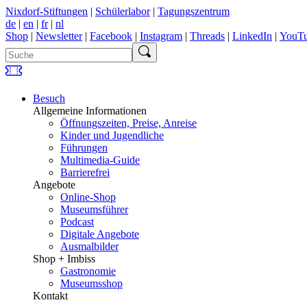
Nixdorf-Stiftungen
|
Schülerlabor
|
Tagungszentrum
de
|
en
|
fr
|
nl
Shop
|
Newsletter
|
Facebook
|
Instagram
|
Threads
|
LinkedIn
|
YouT
Besuch
Allgemeine Informationen
Öffnungszeiten, Preise, Anreise
Kinder und Jugendliche
Führungen
Multimedia-Guide
Barrierefrei
Angebote
Online-Shop
Museumsführer
Podcast
Digitale Angebote
Ausmalbilder
Shop + Imbiss
Gastronomie
Museumsshop
Kontakt