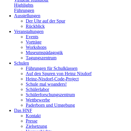
Highlights
Führungen
Ausstellungen
Der Uhr auf der Spur
Rückblick
Veranstaltungen
Events
Vorträge
Workshops
Museumspädagogik
Tagungszentrum
Schulen
Führungen für Schulklassen
Auf den Spuren von Heinz Nixdorf
Heinz-Nixdorf-Code-Project
Schule mal woanders!
Schülerlabor
Schülerforschungszentrum
Wettbewerbe
Paderborn und Umgebung
Das HNF
Kontakt
Presse
Zielsetzung