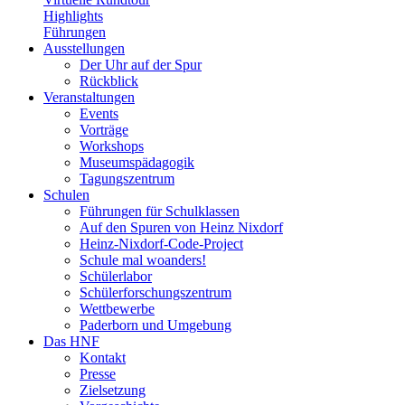
Highlights
Führungen
Ausstellungen
Der Uhr auf der Spur
Rückblick
Veranstaltungen
Events
Vorträge
Workshops
Museumspädagogik
Tagungszentrum
Schulen
Führungen für Schulklassen
Auf den Spuren von Heinz Nixdorf
Heinz-Nixdorf-Code-Project
Schule mal woanders!
Schülerlabor
Schülerforschungszentrum
Wettbewerbe
Paderborn und Umgebung
Das HNF
Kontakt
Presse
Zielsetzung