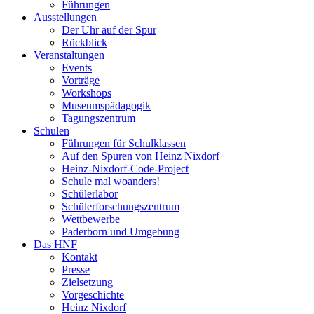
Führungen
Ausstellungen
Der Uhr auf der Spur
Rückblick
Veranstaltungen
Events
Vorträge
Workshops
Museumspädagogik
Tagungszentrum
Schulen
Führungen für Schulklassen
Auf den Spuren von Heinz Nixdorf
Heinz-Nixdorf-Code-Project
Schule mal woanders!
Schülerlabor
Schülerforschungszentrum
Wettbewerbe
Paderborn und Umgebung
Das HNF
Kontakt
Presse
Zielsetzung
Vorgeschichte
Heinz Nixdorf