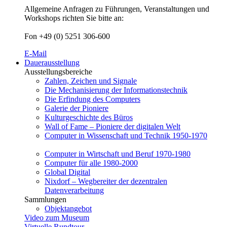
Allgemeine Anfragen zu Führungen, Veranstaltungen und
Workshops richten Sie bitte an:
Fon +49 (0) 5251 306-600
E-Mail
Dauerausstellung
Ausstellungsbereiche
Zahlen, Zeichen und Signale
Die Mechanisierung der Informationstechnik
Die Erfindung des Computers
Galerie der Pioniere
Kulturgeschichte des Büros
Wall of Fame – Pioniere der digitalen Welt
Computer in Wissenschaft und Technik 1950-1970
Computer in Wirtschaft und Beruf 1970-1980
Computer für alle 1980-2000
Global Digital
Nixdorf – Wegbereiter der dezentralen
Datenverarbeitung
Sammlungen
Objektangebot
Video zum Museum
Virtuelle Rundtour