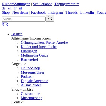
Nixdorf-Stiftungen
|
Schülerlabor
|
Tagungszentrum
de
|
en
|
fr
|
nl
Shop
|
Newsletter
|
Facebook
|
Instagram
|
Threads
|
LinkedIn
|
YouT
Besuch
Allgemeine Informationen
Öffnungszeiten, Preise, Anreise
Kinder und Jugendliche
Führungen
Multimedia-Guide
Barrierefrei
Angebote
Online-Shop
Museumsführer
Podcast
Digitale Angebote
Ausmalbilder
Shop + Imbiss
Gastronomie
Museumsshop
Kontakt