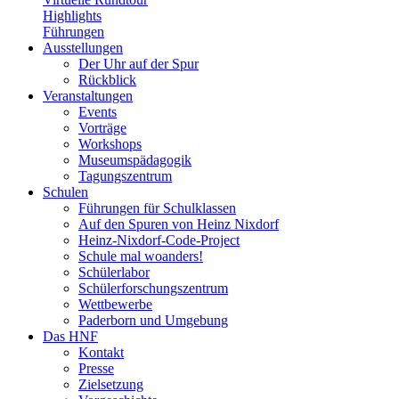
Highlights
Führungen
Ausstellungen
Der Uhr auf der Spur
Rückblick
Veranstaltungen
Events
Vorträge
Workshops
Museumspädagogik
Tagungszentrum
Schulen
Führungen für Schulklassen
Auf den Spuren von Heinz Nixdorf
Heinz-Nixdorf-Code-Project
Schule mal woanders!
Schülerlabor
Schülerforschungszentrum
Wettbewerbe
Paderborn und Umgebung
Das HNF
Kontakt
Presse
Zielsetzung