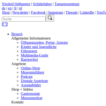
Nixdorf-Stiftungen
|
Schülerlabor
|
Tagungszentrum
de
|
en
|
fr
|
nl
Shop
|
Newsletter
|
Facebook
|
Instagram
|
Threads
|
LinkedIn
|
YouT
Besuch
Allgemeine Informationen
Öffnungszeiten, Preise, Anreise
Kinder und Jugendliche
Führungen
Multimedia-Guide
Barrierefrei
Angebote
Online-Shop
Museumsführer
Podcast
Digitale Angebote
Ausmalbilder
Shop + Imbiss
Gastronomie
Museumsshop
Kontakt