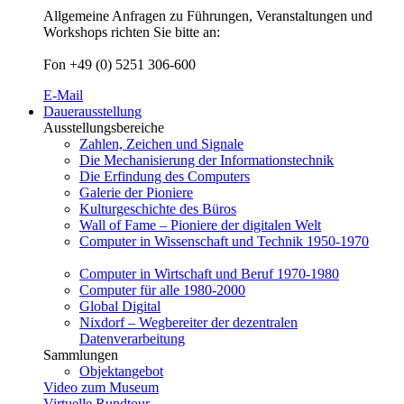
Allgemeine Anfragen zu Führungen, Veranstaltungen und
Workshops richten Sie bitte an:
Fon +49 (0) 5251 306-600
E-Mail
Dauerausstellung
Ausstellungsbereiche
Zahlen, Zeichen und Signale
Die Mechanisierung der Informationstechnik
Die Erfindung des Computers
Galerie der Pioniere
Kulturgeschichte des Büros
Wall of Fame – Pioniere der digitalen Welt
Computer in Wissenschaft und Technik 1950-1970
Computer in Wirtschaft und Beruf 1970-1980
Computer für alle 1980-2000
Global Digital
Nixdorf – Wegbereiter der dezentralen
Datenverarbeitung
Sammlungen
Objektangebot
Video zum Museum
Virtuelle Rundtour