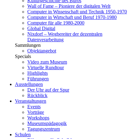
Kulturgeschichte des Büros
Wall of Fame – Pioniere der digitalen Welt
Computer in Wissenschaft und Technik 1950-1970
Computer in Wirtschaft und Beruf 1970-1980
Computer für alle 1980-2000
Global Digital
Nixdorf – Wegbereiter der dezentralen
Datenverarbeitung
Sammlungen
Objektangebot
Specials
Video zum Museum
Virtuelle Rundtour
Highlights
Führungen
Ausstellungen
Der Uhr auf der Spur
Rückblick
Veranstaltungen
Events
Vorträge
Workshops
Museumspädagogik
Tagungszentrum
Schulen