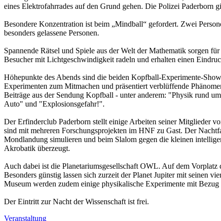
eines Elektrofahrrades auf den Grund gehen. Die Polizei Paderborn gi
Besondere Konzentration ist beim „Mindball“ gefordert. Zwei Person
besonders gelassene Personen.
Spannende Rätsel und Spiele aus der Welt der Mathematik sorgen für
Besucher mit Lichtgeschwindigkeit radeln und erhalten einen Eindruck
Höhepunkte des Abends sind die beiden Kopfball-Experimente-Shows
Experimenten zum Mitmachen und präsentiert verblüffende Phänomen
Beiträge aus der Sendung Kopfball - unter anderem: "Physik rund um
Auto" und "Explosionsgefahr!".
Der Erfinderclub Paderborn stellt einige Arbeiten seiner Mitglieder v
sind mit mehreren Forschungsprojekten im HNF zu Gast. Der Nachtfah
Mondlandung simulieren und beim Slalom gegen die kleinen intelligen
Akrobatik überzeugt.
Auch dabei ist die Planetariumsgesellschaft OWL. Auf dem Vorplatz 
Besonders günstig lassen sich zurzeit der Planet Jupiter mit seinen
Museum werden zudem einige physikalische Experimente mit Bezug zur
Der Eintritt zur Nacht der Wissenschaft ist frei.
Veranstaltung