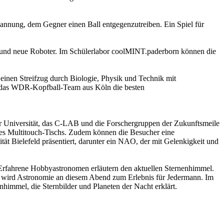
annung, dem Gegner einen Ball entgegenzutreiben. Ein Spiel für
te und neue Roboter. Im Schülerlabor coolMINT.paderborn können die
nen Streifzug durch Biologie, Physik und Technik mit
t das WDR-Kopfball-Team aus Köln die besten
t der Universität, das C-LAB und die Forschergruppen der Zukunftsmeile
des Multitouch-Tischs. Zudem können die Besucher eine
t Bielefeld präsentiert, darunter ein NAO, der mit Gelenkigkeit und
 Erfahrene Hobbyastronomen erläutern den aktuellen Sternenhimmel.
Uhr wird Astronomie an diesem Abend zum Erlebnis für Jedermann. Im
immel, die Sternbilder und Planeten der Nacht erklärt.