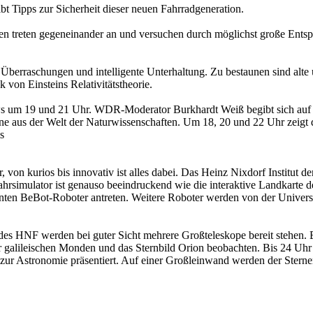
bt Tipps zur Sicherheit dieser neuen Fahrradgeneration.
en treten gegeneinander an und versuchen durch möglichst große Entsp
 Überraschungen und intelligente Unterhaltung. Zu bestaunen sind al
 von Einsteins Relativitätstheorie.
 um 19 und 21 Uhr. WDR-Moderator Burkhardt Weiß begibt sich auf ei
e aus der Welt der Naturwissenschaften. Um 18, 20 und 22 Uhr zeig
s
or, von kurios bis innovativ ist alles dabei. Das Heinz Nixdorf Institu
rsimulator ist genauso beeindruckend wie die interaktive Landkarte 
ten BeBot-Roboter antreten. Weitere Roboter werden von der Universitä
des HNF werden bei guter Sicht mehrere Großteleskope bereit stehen.
 vier galileischen Monden und das Sternbild Orion beobachten. Bis 24 
 Astronomie präsentiert. Auf einer Großleinwand werden der Sternenh