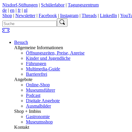
Nixdorf-Stiftungen
|
Schülerlabor
|
Tagungszentrum
de
|
en
|
fr
|
nl
Shop
|
Newsletter
|
Facebook
|
Instagram
|
Threads
|
LinkedIn
|
YouT
Besuch
Allgemeine Informationen
Öffnungszeiten, Preise, Anreise
Kinder und Jugendliche
Führungen
Multimedia-Guide
Barrierefrei
Angebote
Online-Shop
Museumsführer
Podcast
Digitale Angebote
Ausmalbilder
Shop + Imbiss
Gastronomie
Museumsshop
Kontakt