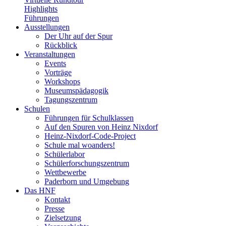
Highlights
Führungen
Ausstellungen
Der Uhr auf der Spur
Rückblick
Veranstaltungen
Events
Vorträge
Workshops
Museumspädagogik
Tagungszentrum
Schulen
Führungen für Schulklassen
Auf den Spuren von Heinz Nixdorf
Heinz-Nixdorf-Code-Project
Schule mal woanders!
Schülerlabor
Schülerforschungszentrum
Wettbewerbe
Paderborn und Umgebung
Das HNF
Kontakt
Presse
Zielsetzung