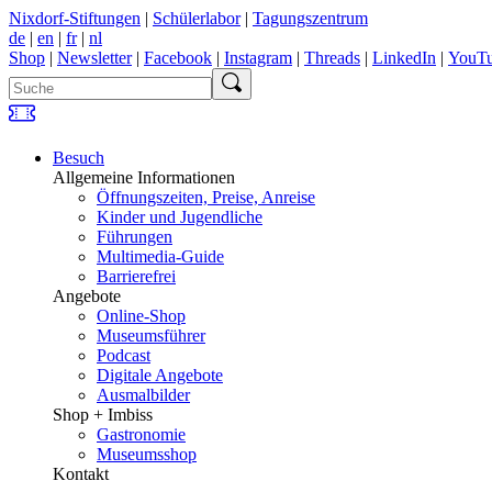
Nixdorf-Stiftungen
|
Schülerlabor
|
Tagungszentrum
de
|
en
|
fr
|
nl
Shop
|
Newsletter
|
Facebook
|
Instagram
|
Threads
|
LinkedIn
|
YouT
Besuch
Allgemeine Informationen
Öffnungszeiten, Preise, Anreise
Kinder und Jugendliche
Führungen
Multimedia-Guide
Barrierefrei
Angebote
Online-Shop
Museumsführer
Podcast
Digitale Angebote
Ausmalbilder
Shop + Imbiss
Gastronomie
Museumsshop
Kontakt