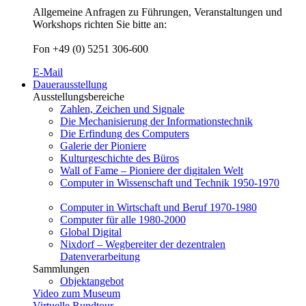
Allgemeine Anfragen zu Führungen, Veranstaltungen und
Workshops richten Sie bitte an:
Fon +49 (0) 5251 306-600
E-Mail
Dauerausstellung
Ausstellungsbereiche
Zahlen, Zeichen und Signale
Die Mechanisierung der Informationstechnik
Die Erfindung des Computers
Galerie der Pioniere
Kulturgeschichte des Büros
Wall of Fame – Pioniere der digitalen Welt
Computer in Wissenschaft und Technik 1950-1970
Computer in Wirtschaft und Beruf 1970-1980
Computer für alle 1980-2000
Global Digital
Nixdorf – Wegbereiter der dezentralen
Datenverarbeitung
Sammlungen
Objektangebot
Video zum Museum
Virtuelle Rundtour