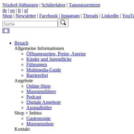
Nixdorf-Stiftungen
|
Schülerlabor
|
Tagungszentrum
de
|
en
|
fr
|
nl
Shop
|
Newsletter
|
Facebook
|
Instagram
|
Threads
|
LinkedIn
|
YouT
Besuch
Allgemeine Informationen
Öffnungszeiten, Preise, Anreise
Kinder und Jugendliche
Führungen
Multimedia-Guide
Barrierefrei
Angebote
Online-Shop
Museumsführer
Podcast
Digitale Angebote
Ausmalbilder
Shop + Imbiss
Gastronomie
Museumsshop
Kontakt