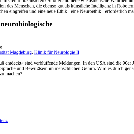
 im Gehirn lokalisieren? Sind Phänomene wie ästhetische Wahrnehmun
lusion des Menschen, die ebenso gut als künstliche Intelligenz in Robote
hen eingreifen und eine neue Ethik - eine Neuroethik - erforderlich m
 neurobiologische
ng
rsität Magdeburg
,
Klinik für Neurologie II
uß entdeckt« sind verblüffende Meldungen. In den USA sind die 90er 
, Sprache und Bewußtsein im menschlichen Gehirn. Wird es durch gena
 zu machen?
tenz