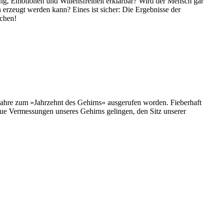
g, Emotionen und Willensfreiheit erklärbar? Wird der Mensch gar
rn erzeugt werden kann? Eines ist sicher: Die Ergebnisse der
achen!
Jahre zum »Jahrzehnt des Gehirns« ausgerufen worden. Fieberhaft
ue Vermessungen unseres Gehirns gelingen, den Sitz unserer