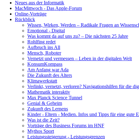
Neues aus der Informatik
MacMittwoch - Das Apple-Forum
Online-Vorträge
Rückblick
Wissen, Wirken, Werden – Radikale Fragen an Wissensc
Emotional - Digital
Was kommt da auf uns zu? – Die nächsten 25 Jahre
Rohlfing redet
Aufbruch ins All
Mensch, Roboter
Vernetzt und vermessen – Leben in der digitalen Welt
KonsumKompass
Am Anfang war Ada
Die Zukunft des Alters
Klimawerkstatt
Verlinkt, vernetzt, verloren? Navigationshilfen für die dig
Mathematik interaktiv
Max Planck Science Tunnel
Genial & Geheim
Zukunft des Lernens
Kinder - Eltern - Medien. Infos und Tipps für eine gute 
Was ist die Zeit?
Vorträge des Business Forums im HNF
Mythos Sport
Leistungssteigerung - Leistungsgrenzen