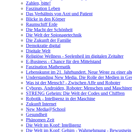
Zahlen, bitte!
Faszination Leben
Das Verhältnis von Arzt und Patient
Blicke in den Körper
Raumschiff Erde
Die Macht der Schönheit
Die Welt der Spionagetechnik
Die Zukunft der Familie
Demokratie digital
Digitale Welt
Religiöse Wellness - Seelenheil im digitalen Zeitalter
E-Business - Chance für den Mittelstand
Faszination Mathematik
Lebenskunst im 21. Jahrhundert. Neue Wege zu einer alt
Understanding New Media. Die Rolle der Medien in Gese
Was ist der Mensch? - Zwischen Affe und Roboter
Cyborgs, Androiden, Roboter: Menschen und Maschinen
STRENG Geheim: Die Welt der Codes und Chiffren
Robotik - Intelligenz in der Maschine
Zukunft Internet
New Media@School
Gesundheit
Phänomen Zeit
Die Welt im Kopf: Intelligenz
Die Welt im Kopf: Gehirn - Wahrnehmung - Bewustsein