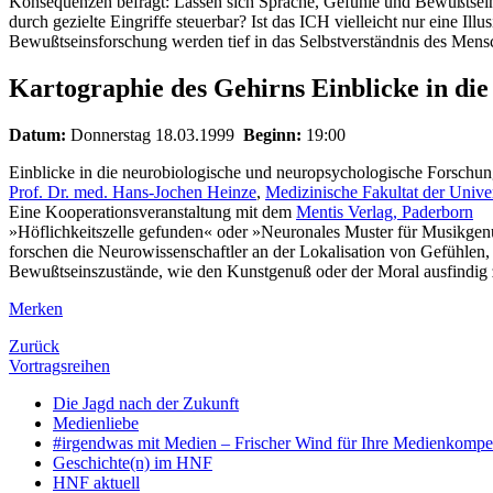
Konsequenzen befragt: Lassen sich Sprache, Gefühle und Bewußtsein
durch gezielte Eingriffe steuerbar? Ist das ICH vielleicht nur eine Il
Bewußtseinsforschung werden tief in das Selbstverständnis des Mensc
Kartographie des Gehirns Einblicke in die
Datum:
Donnerstag 18.03.1999
Beginn:
19:00
Einblicke in die neurobiologische und neuropsychologische Forschu
Prof. Dr. med. Hans-Jochen Heinze
,
Medizinische Fakultat der Unive
Eine Kooperationsveranstaltung mit dem
Mentis Verlag, Paderborn
»Höflichkeitszelle gefunden« oder »Neuronales Muster für Musikgen
forschen die Neurowissenschaftler an der Lokalisation von Gefühlen
Bewußtseinszustände, wie den Kunstgenuß oder der Moral ausfindig
Merken
Zurück
Vortragsreihen
Die Jagd nach der Zukunft
Medienliebe
#irgendwas mit Medien – Frischer Wind für Ihre Medienkompe
Geschichte(n) im HNF
HNF aktuell