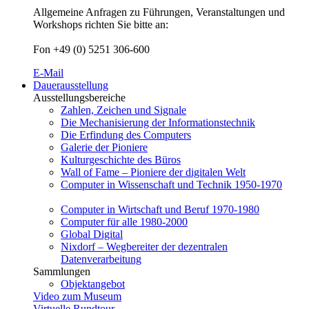
Allgemeine Anfragen zu Führungen, Veranstaltungen und
Workshops richten Sie bitte an:
Fon +49 (0) 5251 306-600
E-Mail
Dauerausstellung
Ausstellungsbereiche
Zahlen, Zeichen und Signale
Die Mechanisierung der Informationstechnik
Die Erfindung des Computers
Galerie der Pioniere
Kulturgeschichte des Büros
Wall of Fame – Pioniere der digitalen Welt
Computer in Wissenschaft und Technik 1950-1970
Computer in Wirtschaft und Beruf 1970-1980
Computer für alle 1980-2000
Global Digital
Nixdorf – Wegbereiter der dezentralen
Datenverarbeitung
Sammlungen
Objektangebot
Video zum Museum
Virtuelle Rundtour