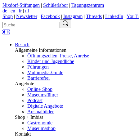
Nixdorf-Stiftungen
|
Schülerlabor
|
Tagungszentrum
de
|
en
|
fr
|
nl
Shop
|
Newsletter
|
Facebook
|
Instagram
|
Threads
|
LinkedIn
|
YouT
Besuch
Allgemeine Informationen
Öffnungszeiten, Preise, Anreise
Kinder und Jugendliche
Führungen
Multimedia-Guide
Barrierefrei
Angebote
Online-Shop
Museumsführer
Podcast
Digitale Angebote
Ausmalbilder
Shop + Imbiss
Gastronomie
Museumsshop
Kontakt