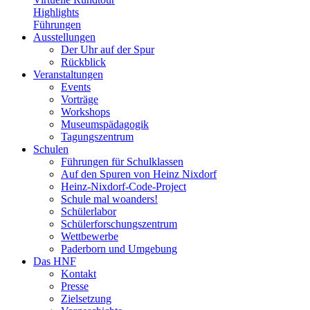
Highlights
Führungen
Ausstellungen
Der Uhr auf der Spur
Rückblick
Veranstaltungen
Events
Vorträge
Workshops
Museumspädagogik
Tagungszentrum
Schulen
Führungen für Schulklassen
Auf den Spuren von Heinz Nixdorf
Heinz-Nixdorf-Code-Project
Schule mal woanders!
Schülerlabor
Schülerforschungszentrum
Wettbewerbe
Paderborn und Umgebung
Das HNF
Kontakt
Presse
Zielsetzung